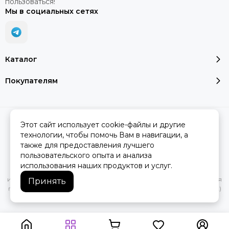
пользоваться!
Мы в социальных сетях
Каталог
Покупателям
2026 © SMART SALE.
Карта сайта
Этот сайт использует cookie-файлы и другие
технологии, чтобы помочь Вам в навигации, а
также для предоставления лучшего
пользовательского опыта и анализа
Вся представленная на сайте информация, касающаяся
использования наших продуктов и услуг.
характеристик, стоимости товаров и услуг, носит
информационный характер и ни при каких условиях не является
Принять
публичной офертой, определяемой положениями Статьи 437(2)
Гражданского кодекса РФ.