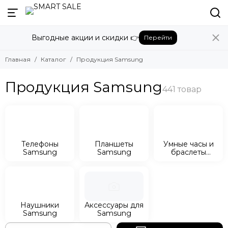
Назад
Выгодные акции и скидки 👉
Перейти
Продукция Samsung
Смотреть все товары
Главная
Каталог
Продукция Samsung
Телефоны Samsung
Планшеты Samsung
Продукция Samsung
Умные часы и браслеты Samsung
Наушники Samsung
Аксессуары для Samsung
Телефоны
Планшеты
Умные часы и
Samsung
Samsung
браслеты
Samsung
Наушники
Аксессуары для
Samsung
Samsung