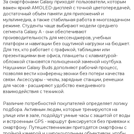
За смартфонами Galaxy приходят пользователи, которым
важен яркий AMOLED-дисплей с точной цветопередачей,
достаточный объём памяти для приложений и
мультимедиа, а также стабильная работа в многозадачном
режиме. Студенты чаще выбирают модели среднего
сегмента Galaxy A - они обеспечивают
производительность для мессенджеров, учебных
платформ и навигации без ощутимой нагрузки на бюджет.
Для тех, кто работает с графикой, таблицами или
презентациями вне офиса, планшеты с клавиатурой-
обложкой становятся полноценной заменой ноутбука.
Наушники Galaxy Buds дополняют рабочий процесс,
позволяя вести конференц-звонки без потери качества
связи. Аксессуары - чехлы, зарядные станции, ремешки
для часов - расширяют удобство ежедневного
взаимодействия с техникой.
Различие потребностей покупателей определяет логику
подбора. Активным людям, которые тренируются на
улице или в зале, подойдут умные часы с защитой от воды
и встроенным GPS - маршрут фиксируется без привязки к
смартфону. Путешественникам пригодятся смартфоны с
тройной камерой и широкоугольным объективом, чтобы