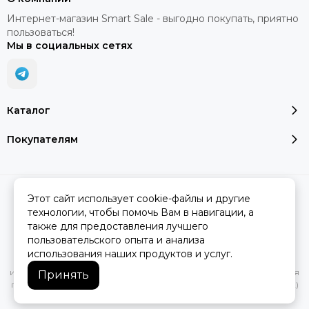
Интернет-магазин Smart Sale - выгодно покупать, приятно
пользоваться!
Мы в социальных сетях
Каталог
Покупателям
2026 © SMART SALE.
Карта сайта
Этот сайт использует cookie-файлы и другие
технологии, чтобы помочь Вам в навигации, а
также для предоставления лучшего
пользовательского опыта и анализа
Вся представленная на сайте информация, касающаяся
использования наших продуктов и услуг.
характеристик, стоимости товаров и услуг, носит
информационный характер и ни при каких условиях не является
Принять
публичной офертой, определяемой положениями Статьи 437(2)
Гражданского кодекса РФ.