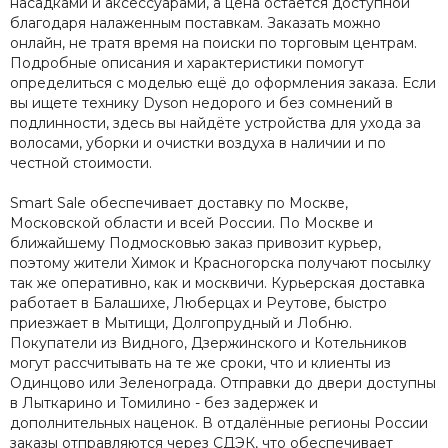
насадками и аксессуарами, а цена остаётся доступной
благодаря налаженным поставкам. Заказать можно
онлайн, не тратя время на поиски по торговым центрам.
Подробные описания и характеристики помогут
определиться с моделью ещё до оформления заказа. Если
вы ищете технику Dyson недорого и без сомнений в
подлинности, здесь вы найдёте устройства для ухода за
волосами, уборки и очистки воздуха в наличии и по
честной стоимости.
Smart Sale обеспечивает доставку по Москве,
Московской области и всей России. По Москве и
ближайшему Подмосковью заказ привозит курьер,
поэтому жители Химок и Красногорска получают посылку
так же оперативно, как и москвичи. Курьерская доставка
работает в Балашихе, Люберцах и Реутове, быстро
приезжает в Мытищи, Долгопрудный и Лобню.
Покупатели из Видного, Дзержинского и Котельников
могут рассчитывать на те же сроки, что и клиенты из
Одинцово или Зеленограда. Отправки до двери доступны
в Лыткарино и Томилино - без задержек и
дополнительных наценок. В отдалённые регионы России
заказы отправляются через СДЭК, что обеспечивает