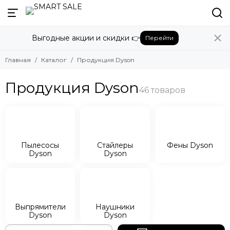
Назад
Выгодные акции и скидки 👉
Перейти
Продукция Dyson
Смотреть все товары
Главная
Каталог
Продукция Dyson
Пылесосы Dyson
Стайлеры Dyson
Продукция Dyson
Фены Dyson
Выпрямители Dyson
Наушники Dyson
Пылесосы
Стайлеры
Фены Dyson
Dyson
Dyson
Выпрямители
Наушники
Dyson
Dyson