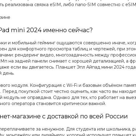
ть реализована связка eSIM, либо nano-SIM совместно с eSIM
iPad mini 2024 именно сейчас?
онки и мобильный гейминг ощущаются совершенно иначе, ког
рен для комфортного просмотра таблиц и чертежей, при этом
дачами: рендеринг видео, многозадачность между профессио
2 Мп на задней панели снимает с хорошей детализацией, а ф
аже если вы двигаетесь. Планшет Эпл Айпад мини 2024 года
 день.
ового модуля. Конфигурация с Wi-Fi и базовым объёмом пам
Перед покупкой стоит честно оценить, как часто вы находит
 модуль не оправдана. Однако для тех, кто работает на вые
ьного оператора становится критически важной.
нет-магазине с доставкой по всей России
ереплачиваете за ненужное. Для студента или школьника, р
фу, монтажёру или дизайнеру, который использует планшет к