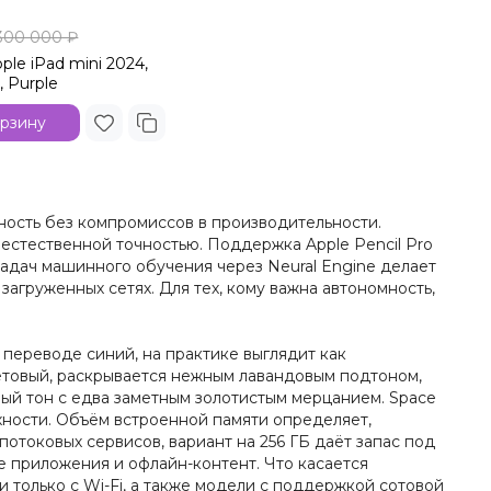
300 000 ₽
le iPad mini 2024,
, Purple
орзину
ьность без компромиссов в производительности.
 естественной точностью. Поддержка Apple Pencil Pro
задач машинного обучения через Neural Engine делает
загруженных сетях. Для тех, кому важна автономность,
 переводе синий, на практике выглядит как
летовый, раскрывается нежным лавандовым подтоном,
вый тон с едва заметным золотистым мерцанием. Space
хности. Объём встроенной памяти определяет,
отоковых сервисов, вариант на 256 ГБ даёт запас под
ые приложения и офлайн-контент. Что касается
 только с Wi-Fi, а также модели с поддержкой сотовой