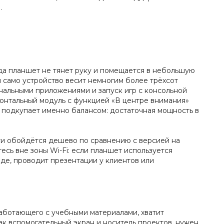
.
да планшет не тянет руку и помещается в небольшую
 само устройство весит немногим более трёхсот
нальными приложениями и запуск игр с консольной
ронтальный модуль с функцией «В центре внимания»
 подкупает именно балансом: достаточная мощность в
яти обойдётся дешево по сравнению с версией на
есь вне зоны Wi-Fi: если планшет используется
зде, проводит презентации у клиентов или
аботающего с учебными материалами, хватит
ак вспомогательный экран и носитель проектов, нужен