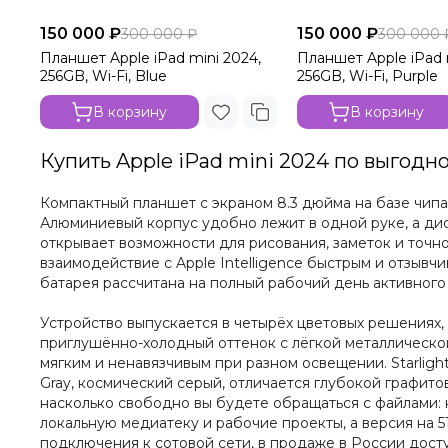
150 000 ₽
150 000 ₽
300 000 ₽
300 000 
Планшет Apple iPad mini 2024,
Планшет Apple iPad 
256GB, Wi-Fi, Blue
256GB, Wi-Fi, Purple
В корзину
В корзину
Купить Apple iPad mini 2024 по выгодн
Компактный планшет с экраном 8.3 дюйма на базе чипа
Алюминиевый корпус удобно лежит в одной руке, а дисп
открывает возможности для рисования, заметок и точн
взаимодействие с Apple Intelligence быстрым и отзывчи
батарея рассчитана на полный рабочий день активного
Устройство выпускается в четырёх цветовых решениях, 
приглушённо-холодный оттенок с лёгкой металлическо
мягким и ненавязчивым при разном освещении. Starligh
Gray, космический серый, отличается глубокой графи
насколько свободно вы будете обращаться с файлами: к
локальную медиатеку и рабочие проекты, а версия на 5
подключения к сотовой сети, в продаже в России дост