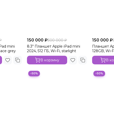
150 000 ₽
150 000 ₽
₽
300 000 ₽
Pad mini
8.3" Планшет Apple iPad mini
Планшет App
pace grey
2024, 512 ГБ, Wi-Fi, starlight
128GB, Wi-Fi
В корзину
В к
−50%
−50%