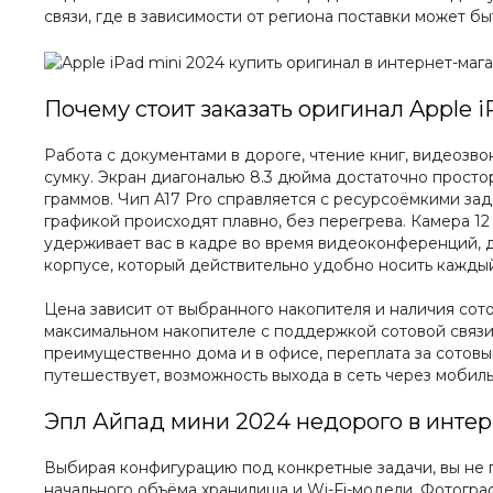
связи, где в зависимости от региона поставки может бы
Почему стоит заказать оригинал Apple 
Работа с документами в дороге, чтение книг, видеозв
сумку. Экран диагональю 8.3 дюйма достаточно просто
граммов. Чип A17 Pro справляется с ресурсоёмкими за
графикой происходят плавно, без перегрева. Камера 1
удерживает вас в кадре во время видеоконференций, д
корпусе, который действительно удобно носить каждый
Цена зависит от выбранного накопителя и наличия сот
максимальном накопителе с поддержкой сотовой связи. 
преимущественно дома и в офисе, переплата за сотовый
путешествует, возможность выхода в сеть через мобил
Эпл Айпад мини 2024 недорого в интер
Выбирая конфигурацию под конкретные задачи, вы не п
начального объёма хранилища и Wi-Fi-модели. Фотогра