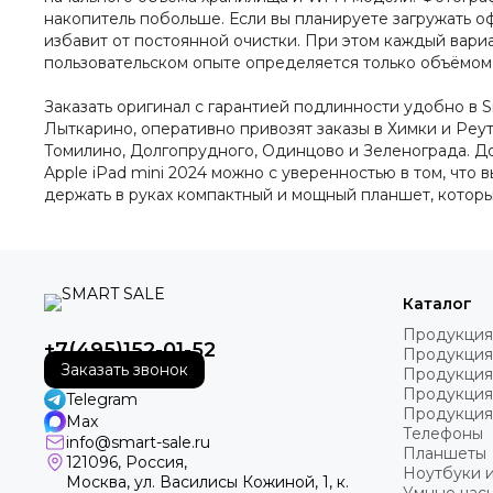
накопитель побольше. Если вы планируете загружать о
избавит от постоянной очистки. При этом каждый вариа
пользовательском опыте определяется только объёмом 
Заказать оригинал с гарантией подлинности удобно в S
Лыткарино, оперативно привозят заказы в Химки и Ре
Томилино, Долгопрудного, Одинцово и Зеленограда. До
Apple iPad mini 2024 можно с уверенностью в том, что
держать в руках компактный и мощный планшет, котор
Каталог
Продукция
+7(495)152-01-52
Продукция
Заказать звонок
Продукция
Продукция
Telegram
Продукция
Max
Телефоны
info@smart-sale.ru
Планшеты
121096, Россия,
Ноутбуки 
Москва, ул. Василисы Кожиной, 1, к.