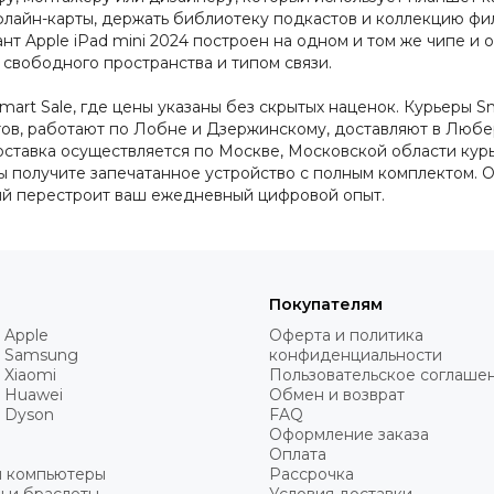
флайн-карты, держать библиотеку подкастов и коллекцию фи
нт Apple iPad mini 2024 построен на одном и том же чипе и
свободного пространства и типом связи.
mart Sale, где цены указаны без скрытых наценок. Курьеры S
утов, работают по Лобне и Дзержинскому, доставляют в Люб
ставка осуществляется по Москве, Московской области курь
 вы получите запечатанное устройство с полным комплектом. 
ый перестроит ваш ежедневный цифровой опыт.
Покупателям
 Apple
Оферта и политика
 Samsung
конфиденциальности
 Xiaomi
Пользовательское соглаше
 Huawei
Обмен и возврат
 Dyson
FAQ
Оформление заказа
Оплата
и компьютеры
Рассрочка