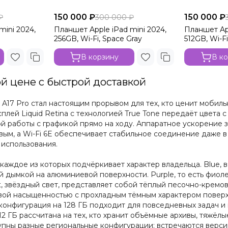
150 000 ₽
150 000 ₽
₽
300 000 ₽
mini 2024,
Планшет Apple iPad mini 2024,
Планшет App
256GB, Wi-Fi, Space Gray
512GB, Wi-Fi
В корзину
В к
ой цене с быстрой доставкой
 A17 Pro стал настоящим прорывом для тех, кто ценит мобил
лей Liquid Retina с технологией True Tone передаёт цвета с
ой работы с графикой прямо на ходу. Аппаратное ускорение 
вым, а Wi-Fi 6E обеспечивает стабильное соединение даже в 
 использования.
каждое из которых подчёркивает характер владельца. Blue, в
й дымкой на алюминиевой поверхности. Purple, то есть фио
t, звёздный свет, представляет собой тёплый песочно-кремо
товой насыщенностью с прохладным тёмным характером повер
онфигурация на 128 ГБ подходит для повседневных задач и п
12 ГБ рассчитана на тех, кто хранит объёмные архивы, тяжёл
упны разные региональные конфигурации: встречаются версии