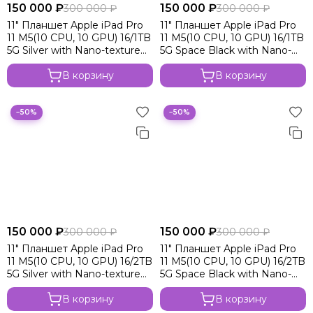
150 000 ₽
150 000 ₽
300 000 ₽
300 000 ₽
Apple iPad Pro 11 2024 M4 Wi-Fi
11" Планшет Apple iPad Pro
11" Планшет Apple iPad Pro
Apple iPad Pro 11 M4 2024 Wi-Fi+Cell
11 M5(10 CPU, 10 GPU) 16/1TB
11 M5(10 CPU, 10 GPU) 16/1TB
Apple iPad Pro 13 2024 M4
5G Silver with Nano-texture
5G Space Black with Nano-
Apple iPad Air 11 2024 M2 Wi-Fi
glass
texture glass
В корзину
В корзину
Apple iPad Air 11 M2 Wi-Fi+Cell
Apple iPad Air 13 2024 M2 Wi-Fi
Apple iPad Air 13 M2 2024 Wi-Fi+Cell
−50%
−50%
150 000 ₽
150 000 ₽
300 000 ₽
300 000 ₽
11" Планшет Apple iPad Pro
11" Планшет Apple iPad Pro
11 M5(10 CPU, 10 GPU) 16/2TB
11 M5(10 CPU, 10 GPU) 16/2TB
5G Silver with Nano-texture
5G Space Black with Nano-
glass
texture glass
В корзину
В корзину