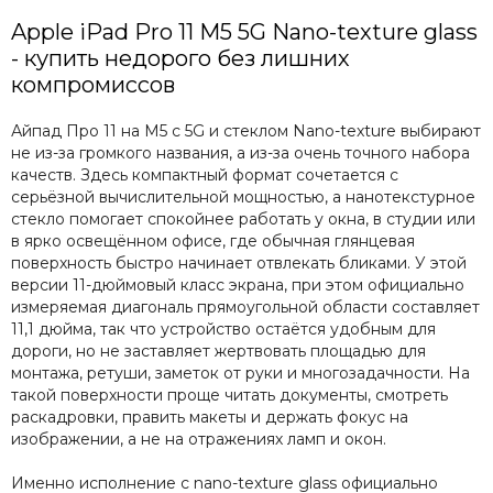
Apple iPad Pro 11 M5 5G Nano-texture glass
- купить недорого без лишних
компромиссов
Айпад Про 11 на M5 с 5G и стеклом Nano-texture выбирают
не из-за громкого названия, а из-за очень точного набора
качеств. Здесь компактный формат сочетается с
серьёзной вычислительной мощностью, а нанотекстурное
стекло помогает спокойнее работать у окна, в студии или
в ярко освещённом офисе, где обычная глянцевая
поверхность быстро начинает отвлекать бликами. У этой
версии 11-дюймовый класс экрана, при этом официально
измеряемая диагональ прямоугольной области составляет
11,1 дюйма, так что устройство остаётся удобным для
дороги, но не заставляет жертвовать площадью для
монтажа, ретуши, заметок от руки и многозадачности. На
такой поверхности проще читать документы, смотреть
раскадровки, править макеты и держать фокус на
изображении, а не на отражениях ламп и окон.
Именно исполнение с nano-texture glass официально