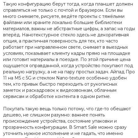
Такую конфигурацию берут тогда, когда планшет должен
справляться не только с почтой и браузером. Если вы
много снимаете, рисуете, ведёте проекты с тяжёлыми
файлами или храните локально большие библиотеки
материалов, важны не абстрактные цифры, а запас на годы
вперёд. Нанотекстурное стекло здесь не декоративная
опция, а практичная поверхность для тех, кто часто
работает при направленном свете, снимает в выездных
условиях, показывает клиенту кадры прямо на площадке
или готовит материалы в поездке. По этой причине цена
ощущается оправданной, когда устройство покупают под
реальную нагрузку, а не на пару простых задач. Айпад Про
11 на M5 с 5G и стеклом Nano-texture особенно удобен
тем, кто привык быстро переходить от рукописных
заметок и раскадровок к видеозвонкам, облачным
сервисам и обработке контента в одном ритме.
Покупать такую вещь только потому, что где-то обещают
дешево, не слишком разумно: важнее понять
происхождение устройства, состояние упаковки и
прозрачность конфигурации. В Smart Sale можно сразу
уточнить нужное исполнение и не гадать, что именно