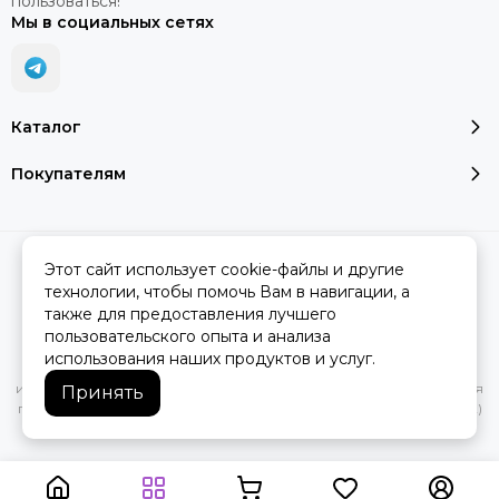
пользоваться!
Мы в социальных сетях
Каталог
Покупателям
2026 © SMART SALE.
Карта сайта
Этот сайт использует cookie-файлы и другие
технологии, чтобы помочь Вам в навигации, а
также для предоставления лучшего
пользовательского опыта и анализа
Вся представленная на сайте информация, касающаяся
использования наших продуктов и услуг.
характеристик, стоимости товаров и услуг, носит
информационный характер и ни при каких условиях не является
Принять
публичной офертой, определяемой положениями Статьи 437(2)
Гражданского кодекса РФ.