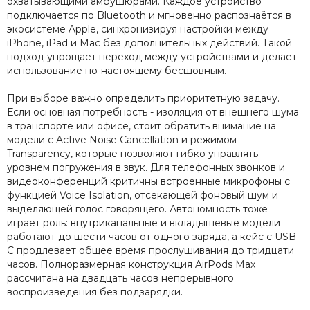
охватывающими амбушюрами. Каждое устройство
подключается по Bluetooth и мгновенно распознаётся в
экосистеме Apple, синхронизируя настройки между
iPhone, iPad и Mac без дополнительных действий. Такой
подход упрощает переход между устройствами и делает
использование по-настоящему бесшовным.
При выборе важно определить приоритетную задачу.
Если основная потребность - изоляция от внешнего шума
в транспорте или офисе, стоит обратить внимание на
модели с Active Noise Cancellation и режимом
Transparency, которые позволяют гибко управлять
уровнем погружения в звук. Для телефонных звонков и
видеоконференций критичны встроенные микрофоны с
функцией Voice Isolation, отсекающей фоновый шум и
выделяющей голос говорящего. Автономность тоже
играет роль: внутриканальные и вкладышевые модели
работают до шести часов от одного заряда, а кейс с USB-
C продлевает общее время прослушивания до тридцати
часов. Полноразмерная конструкция AirPods Max
рассчитана на двадцать часов непрерывного
воспроизведения без подзарядки.