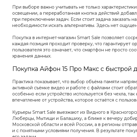
При выборе важно учитывать не только характеристики,
освещении, а переработанная кнопка действий добавля
при переключении задач. Если стоит задача заказать 
необходимости искать альтернативы. Здесь нет ощущен
Покупка в интернет-магазин Smart Sale позволяет сос
каждая позиция проходит проверку, что гарантирует ор
пользователя это означает, что смартфон не просто со
хранения данных.
Покупка Айфон 15 Про Макс с быстрой 
Практика показывает, что выбор объёма памяти напрям
активной съёмке видео и работе с файлами стоит обрат
особенно если устройство используется без чехла, так
впечатление от устройства, которое остаётся с пользо
Курьеры Smart Sale выезжают из Видного в Красногорс
Люберцы, Мытищи и Балашиху, а ближе к вечеру добир
Московской области и всей России, а в регионы отпра
и с понятными условиями получения. В результате поку
его задачи.