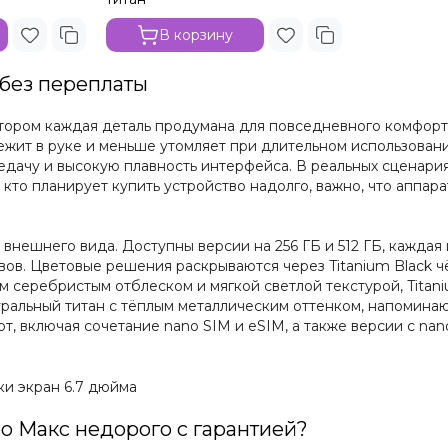
В корзину
 без переплаты
тором каждая деталь продумана для повседневного комфорта 
ежит в руке и меньше утомляет при длительном использовани
дачу и высокую плавность интерфейса. В реальных сценария
 кто планирует купить устройство надолго, важно, что аппа
нешнего вида. Доступны версии на 256 ГБ и 512 ГБ, каждая 
ов. Цветовые решения раскрываются через Titanium Black ч
ым серебристым отблеском и мягкой светлой текстурой, Tita
туральный титан с тёплым металлическим оттенком, напомин
т, включая сочетание nano SIM и eSIM, а также версии с na
о Макс недорого с гарантией?