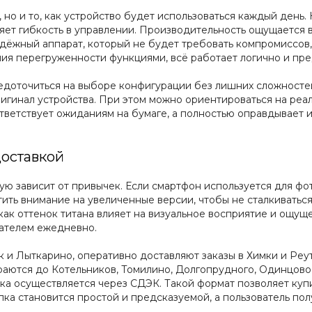
 но и то, как устройство будет использоваться каждый день.
ет гибкость в управлении. Производительность ощущается в
надёжный аппарат, который не будет требовать компромиссов
ия перегруженности функциями, всё работает логично и пре
редоточиться на выборе конфигурации без лишних сложностей.
игинал устройства. При этом можно ориентироваться на реал
ответствует ожиданиям на бумаге, а полностью оправдывает 
доставкой
ую зависит от привычек. Если смартфон используется для фо
ить внимание на увеличенные версии, чтобы не сталкиваться 
 как оттенок титана влияет на визуальное восприятие и ощу
вателем ежедневно.
к и Лыткарино, оперативно доставляют заказы в Химки и Реу
аются до Котельников, Томилино, Долгопрудного, Одинцово 
вка осуществляется через СДЭК. Такой формат позволяет куп
пка становится простой и предсказуемой, а пользователь по