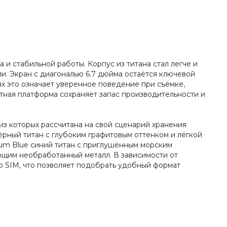
и стабильной работы. Корпус из титана стал легче и
и. Экран с диагональю 6.7 дюйма остаётся ключевой
х это означает уверенное поведение при съёмке,
ратная платформа сохраняет запас производительности и
из которых рассчитана на свой сценарий хранения
ёрный титан с глубоким графитовым оттенком и лёгкой
nium Blue синий титан с приглушённым морским
ающим необработанный металл. В зависимости от
no SIM, что позволяет подобрать удобный формат