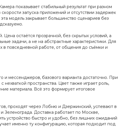
 Камера показывает стабильный результат при разном
 скорости запуска приложений и отсутствии задержек
, эта модель закрывает большинство сценариев без
дсказуемо.
 Цена остаётся прозрачной, без скрытых условий, а
ьные задачи, а не на абстрактные характеристики. Для
их в повседневной работе, от общения до съёмки и
то и мессенджеров, базового варианта достаточно. При
с нехваткой пространства. Цвет также играет роль,
щение материала. Всё это формирует итоговое
тов, проходят через Лобню и Дзержинский, успевают в
и Зеленограда. Доставка работает по Москве,
ить устройство быстро и удобно, без лишних ожиданий
лучает именно ту конфигурацию, которая подходит под