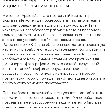
и дома с большим экраном
Моноблок Apple iMac - это настольный компьютер в
формате all-in-one, где процессор, память, накопитель и
дисплей объединены в едином тонком корпусе. Такая
конструкция освобождает рабочее место от проводов и
громоздких системных блоков, оставляя на столе только
элегантное устройство с 24-дюймовым экраном.
Разрешение 4.5K Retina обеспечивает детализированную
картинку при работе с текстом, таблицами, фотографиями
и видеоконтентом. Широкая цветовая гамма P3 делает
изображение насыщенным и точным, что критично для
дизайнеров, фотографов и тех, кто создаёт визуальный
контент. Тонкий профиль корпуса и разнообразие
расцветок позволяют вписать компьютер в интерьер
практически любого помещения - от домашнего кабинета
до открытого офисного пространства.
При подборе подходящей конфигурации стоит обратить
внимание на ключевые параметры. Чип M4 обрабатывает
повседневные и ресурсоёмкие задачи заметно быстрее
предшественников, а интеграция центрального