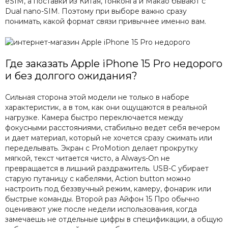
eSIM, а поставки из Китая, Гонконга и Макао бывают с
Dual nano-SIM. Поэтому при выборе важно сразу
понимать, какой формат связи привычнее именно вам.
Где заказать Apple iPhone 15 Pro недорого
и без долгого ожидания?
Сильная сторона этой модели не только в наборе
характеристик, а в том, как они ощущаются в реальной
нагрузке. Камера быстро переключается между
фокусными расстояниями, стабильно ведет себя вечером
и дает материал, который не хочется сразу сжимать или
переделывать. Экран с ProMotion делает прокрутку
мягкой, текст читается чисто, а Always-On не
превращается в лишний раздражитель. USB-C убирает
старую путаницу с кабелями, Action button можно
настроить под беззвучный режим, камеру, фонарик или
быстрые команды. Второй раз Айфон 15 Про обычно
оценивают уже после недели использования, когда
замечаешь не отдельные цифры в спецификации, а общую