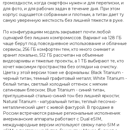
громоздкости, когда смартфон нужен и для переписки, и
для фото, и для рабочих задач в течение дня. При этом
корпус ощущается собранным и плотным, а титан дает ту
самую уверенную жесткость без лишней тяжести в руке.
По конфигурациям модель закрывает почти любой
сценарий без лишних компромиссов. Вариант на 128 ГБ
чаще берут под повседневное использование и облачные
сервисы, 256 ГБ комфортен тем, кто много снимает и
хранит локально, 512 ГБ рассчитан на объемные
видеоархивы и тяжелые проекты, а 1 ТБ выбирают те, кто
хочет максимум пространства без оглядки на очистку.
Цвета у этой версии тоже не формальны: Black Titanium -
черный титан, темный графитовый металл; White Titanium -
белый титан, светлый холодный оттенок с мягким
сатиновым блеском; Blue Titanium - синий титан,
приглушенный стально-синий тон без лишней яркости;
Natural Titanium - натуральный титан, теплый песочно-
металлический цвет с живой фактурой. В продаже в
России встречаются разные региональные исполнения:
американские аппараты работают с Dual eSIM,
международные версии используют связку nano-SIM и