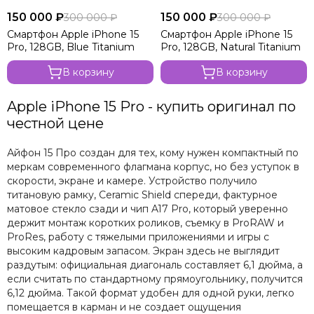
150 000 ₽
150 000 ₽
300 000 ₽
300 000 ₽
Смартфон Apple iPhone 15
Смартфон Apple iPhone 15
Pro, 128GB, Blue Titanium
Pro, 128GB, Natural Titanium
В корзину
В корзину
Apple iPhone 15 Pro - купить оригинал по
честной цене
Айфон 15 Про создан для тех, кому нужен компактный по
меркам современного флагмана корпус, но без уступок в
скорости, экране и камере. Устройство получило
титановую рамку, Ceramic Shield спереди, фактурное
матовое стекло сзади и чип A17 Pro, который уверенно
держит монтаж коротких роликов, съемку в ProRAW и
ProRes, работу с тяжелыми приложениями и игры с
высоким кадровым запасом. Экран здесь не выглядит
раздутым: официальная диагональ составляет 6,1 дюйма, а
если считать по стандартному прямоугольнику, получится
6,12 дюйма. Такой формат удобен для одной руки, легко
помещается в карман и не создает ощущения