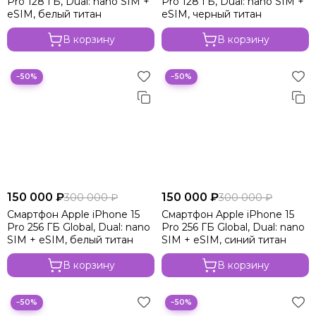
Pro 128 ГБ, Dual: nano SIM +
Pro 128 ГБ, Dual: nano SIM +
Apple iPhone 14
eSIM, белый титан
eSIM, черный титан
Apple iPhone 13
В корзину
В корзину
−50%
−50%
150 000 ₽
150 000 ₽
300 000 ₽
300 000 ₽
Смартфон Apple iPhone 15
Смартфон Apple iPhone 15
Pro 256 ГБ Global, Dual: nano
Pro 256 ГБ Global, Dual: nano
SIM + eSIM, белый титан
SIM + eSIM, синий титан
В корзину
В корзину
−50%
−50%