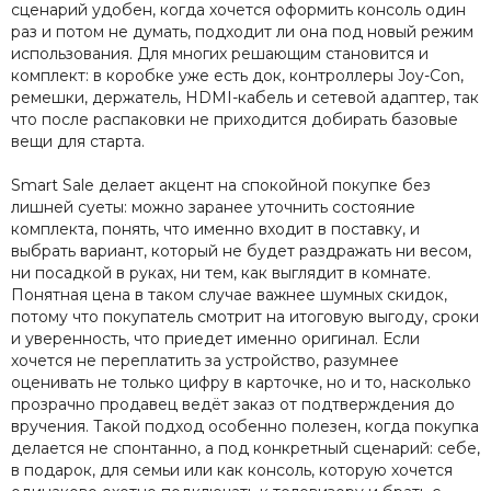
сценарий удобен, когда хочется оформить консоль один
раз и потом не думать, подходит ли она под новый режим
использования. Для многих решающим становится и
комплект: в коробке уже есть док, контроллеры Joy-Con,
ремешки, держатель, HDMI-кабель и сетевой адаптер, так
что после распаковки не приходится добирать базовые
вещи для старта.
Smart Sale делает акцент на спокойной покупке без
лишней суеты: можно заранее уточнить состояние
комплекта, понять, что именно входит в поставку, и
выбрать вариант, который не будет раздражать ни весом,
ни посадкой в руках, ни тем, как выглядит в комнате.
Понятная цена в таком случае важнее шумных скидок,
потому что покупатель смотрит на итоговую выгоду, сроки
и уверенность, что приедет именно оригинал. Если
хочется не переплатить за устройство, разумнее
оценивать не только цифру в карточке, но и то, насколько
прозрачно продавец ведёт заказ от подтверждения до
вручения. Такой подход особенно полезен, когда покупка
делается не спонтанно, а под конкретный сценарий: себе,
в подарок, для семьи или как консоль, которую хочется