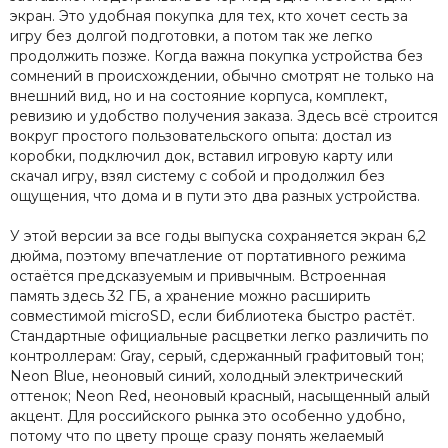
экран. Это удобная покупка для тех, кто хочет сесть за
игру без долгой подготовки, а потом так же легко
продолжить позже. Когда важна покупка устройства без
сомнений в происхождении, обычно смотрят не только на
внешний вид, но и на состояние корпуса, комплект,
ревизию и удобство получения заказа. Здесь всё строится
вокруг простого пользовательского опыта: достал из
коробки, подключил док, вставил игровую карту или
скачал игру, взял систему с собой и продолжил без
ощущения, что дома и в пути это два разных устройства.
У этой версии за все годы выпуска сохраняется экран 6,2
дюйма, поэтому впечатление от портативного режима
остаётся предсказуемым и привычным. Встроенная
память здесь 32 ГБ, а хранение можно расширить
совместимой microSD, если библиотека быстро растёт.
Стандартные официальные расцветки легко различить по
контроллерам: Gray, серый, сдержанный графитовый тон;
Neon Blue, неоновый синий, холодный электрический
оттенок; Neon Red, неоновый красный, насыщенный алый
акцент. Для российского рынка это особенно удобно,
потому что по цвету проще сразу понять желаемый