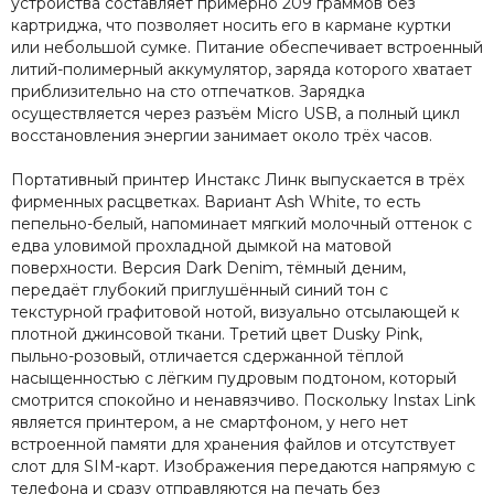
устройства составляет примерно 209 граммов без
картриджа, что позволяет носить его в кармане куртки
или небольшой сумке. Питание обеспечивает встроенный
литий-полимерный аккумулятор, заряда которого хватает
приблизительно на сто отпечатков. Зарядка
осуществляется через разъём Micro USB, а полный цикл
восстановления энергии занимает около трёх часов.
Портативный принтер Инстакс Линк выпускается в трёх
фирменных расцветках. Вариант Ash White, то есть
пепельно-белый, напоминает мягкий молочный оттенок с
едва уловимой прохладной дымкой на матовой
поверхности. Версия Dark Denim, тёмный деним,
передаёт глубокий приглушённый синий тон с
текстурной графитовой нотой, визуально отсылающей к
плотной джинсовой ткани. Третий цвет Dusky Pink,
пыльно-розовый, отличается сдержанной тёплой
насыщенностью с лёгким пудровым подтоном, который
смотрится спокойно и ненавязчиво. Поскольку Instax Link
является принтером, а не смартфоном, у него нет
встроенной памяти для хранения файлов и отсутствует
слот для SIM-карт. Изображения передаются напрямую с
телефона и сразу отправляются на печать без