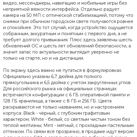
видео, мессенджеры, навигацию и мобильные игры без
неприятной вязкости интерфейса. Отдельно радует
камера на 50 МП с оптической стабилизацией, потому что
снимки при обычном городском свете получаются ровнее
и спокойнее. Это тот случай, когда устройство ощущается
собранным, аккуратным и понятным с первого дня, а не
требует долгого привыкания. Плюс здесь заявлены шесть
обновлений ОС и шесть лет обновлений безопасности, а
значит запас по актуальности выглядит уверенно не
только на старте, но и на дистанции.
По экрану здесь важно не путаться в формулировках.
Официально указаны 6,7 дюйма для полного
прямоугольника и 6,5 дюйма с учетом закругленных углов.
Для российского рынка на официальных страницах
встречаются конфигурации с 6 ГБ оперативной памяти и
128 ГБ хранилища, а также с 8 ГБ и 256 ГБ. Цвета
раскрываются не только названием, но и настроением
корпуса: Black - чёрный, с глубоким графитовым
характером; White - белый, со светлым чистым тоном без
теплой желтизны; Mint - мятный, с прохладным пастельным
оттенком. По связи всё прозрачно, в продаже идут версии