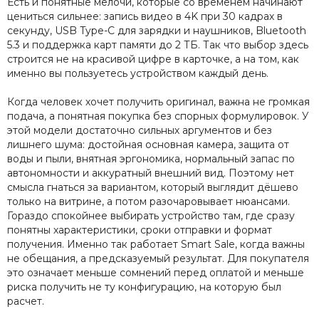
Есть и понятные мелочи, которые со временем начинают
цениться сильнее: запись видео в 4K при 30 кадрах в
секунду, USB Type-C для зарядки и наушников, Bluetooth
5.3 и поддержка карт памяти до 2 ТБ. Так что выбор здесь
строится не на красивой цифре в карточке, а на том, как
именно вы пользуетесь устройством каждый день.
Когда человек хочет получить оригинал, важна не громкая
подача, а понятная покупка без спорных формулировок. У
этой модели достаточно сильных аргументов и без
лишнего шума: достойная основная камера, защита от
воды и пыли, внятная эргономика, нормальный запас по
автономности и аккуратный внешний вид. Поэтому нет
смысла гнаться за вариантом, который выглядит дёшево
только на витрине, а потом разочаровывает нюансами.
Гораздо спокойнее выбирать устройство там, где сразу
понятны характеристики, сроки отправки и формат
получения. Именно так работает Smart Sale, когда важны
не обещания, а предсказуемый результат. Для покупателя
это означает меньше сомнений перед оплатой и меньше
риска получить не ту конфигурацию, на которую был
расчет.