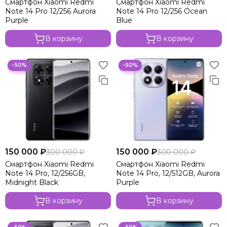
Смартфон Xiaomi Redmi
Смартфон Xiaomi Redmi
Xiaomi 14T
Note 14 Pro 12/256 Aurora
Note 14 Pro 12/256 Ocean
Xiaomi Redmi 14C
Purple
Blue
Xiaomi Redmi 13
В корзину
В корзину
Xiaomi Redmi A3
Xiaomi Redmi Note 13 Pro 5G
−50%
−50%
Xiaomi Redmi Note 13 Pro
Xiaomi Redmi Note 13 Pro NFC 4G
Xiaomi Redmi Note 13 4G
Xiaomi Redmi 13C
Xiaomi 12 Pro
150 000 ₽
150 000 ₽
300 000 ₽
300 000 ₽
Смартфон Xiaomi Redmi
Смартфон Xiaomi Redmi
Note 14 Pro, 12/256GB,
Note 14 Pro, 12/512GB, Aurora
Midnight Black
Purple
В корзину
В корзину