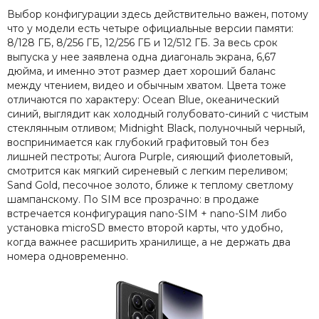
Выбор конфигурации здесь действительно важен, потому
что у модели есть четыре официальные версии памяти:
8/128 ГБ, 8/256 ГБ, 12/256 ГБ и 12/512 ГБ. За весь срок
выпуска у нее заявлена одна диагональ экрана, 6,67
дюйма, и именно этот размер дает хороший баланс
между чтением, видео и обычным хватом. Цвета тоже
отличаются по характеру: Ocean Blue, океанический
синий, выглядит как холодный голубовато-синий с чистым
стеклянным отливом; Midnight Black, полуночный черный,
воспринимается как глубокий графитовый тон без
лишней пестроты; Aurora Purple, сияющий фиолетовый,
смотрится как мягкий сиреневый с легким переливом;
Sand Gold, песочное золото, ближе к теплому светлому
шампанскому. По SIM все прозрачно: в продаже
встречается конфигурация nano-SIM + nano-SIM либо
установка microSD вместо второй карты, что удобно,
когда важнее расширить хранилище, а не держать два
номера одновременно.