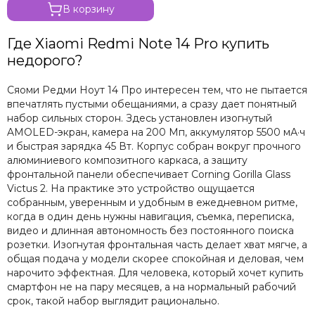
В корзину
Где Xiaomi Redmi Note 14 Pro купить
недорого?
Сяоми Редми Ноут 14 Про интересен тем, что не пытается
впечатлять пустыми обещаниями, а сразу дает понятный
набор сильных сторон. Здесь установлен изогнутый
AMOLED-экран, камера на 200 Мп, аккумулятор 5500 мА·ч
и быстрая зарядка 45 Вт. Корпус собран вокруг прочного
алюминиевого композитного каркаса, а защиту
фронтальной панели обеспечивает Corning Gorilla Glass
Victus 2. На практике это устройство ощущается
собранным, уверенным и удобным в ежедневном ритме,
когда в один день нужны навигация, съемка, переписка,
видео и длинная автономность без постоянного поиска
розетки. Изогнутая фронтальная часть делает хват мягче, а
общая подача у модели скорее спокойная и деловая, чем
нарочито эффектная. Для человека, который хочет купить
смартфон не на пару месяцев, а на нормальный рабочий
срок, такой набор выглядит рационально.