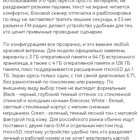
использовании это чувствуется просто: интерфейс не
раздражает резкими паузами, текст на экране читается
комфортно, боковой сканер отпечатка и разблокировка
по лицу не заставляют тратить лишние секунды, а 3.5 мм
разъем и FM-радио делают устройство удобным для тех,
кто ценит привычные проводные сценарии.
По конфигурациям все прозрачно, и это важнее любой
красивой витрины. Для модели официально заявлены
варианты с 3 ГБ оперативной памяти и 64 ГБ встроенного
хранилища, а также с 4 ГБ оперативной памяти и 128 ГБ
памяти, плюс поддерживается расширение microSD до 1
ТБ. Экран здесь только один, с той самой диагональю 6.71,
без разночтений по поколению или размеру. По
внешнему виду выбор тоже не выглядит формальным:
Black - черный, глубокий темный оттенок со стеклянной
спинкой и холодным ночным блеском; White - белый,
светлый стеклянный корпус с мягким снежным
мерцанием; Green - зеленый, темный лесной тон с матовой
фактурой под кожу. Для российского рынка обычно ищут
поставки с двумя nano-SIM и отдельным местом под
microSD, поэтому устройство удобно тем, кто разделяет
личный и рабочий номер и не хочет жертвовать картой