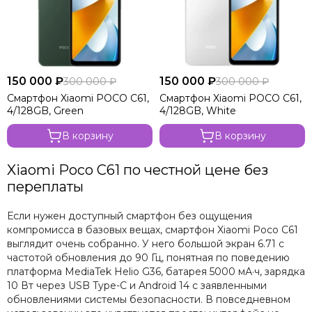
150 000 ₽
150 000 ₽
300 000 ₽
300 000 ₽
Смартфон Xiaomi POCO C61,
Смартфон Xiaomi POCO C61,
4/128GB, Green
4/128GB, White
В корзину
В корзину
Xiaomi Poco C61 по честной цене без
переплаты
Если нужен доступный смартфон без ощущения
компромисса в базовых вещах, смартфон Xiaomi Poco C61
выглядит очень собранно. У него большой экран 6.71 с
частотой обновления до 90 Гц, понятная по поведению
платформа MediaTek Helio G36, батарея 5000 мА·ч, зарядка
10 Вт через USB Type-C и Android 14 с заявленными
обновлениями системы безопасности. В повседневном