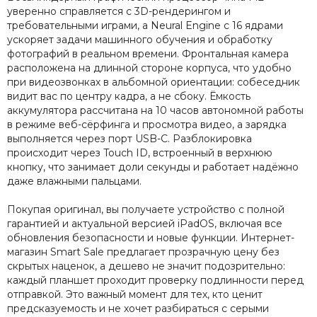
уверенно справляется с 3D-рендерингом и
требовательными играми, а Neural Engine с 16 ядрами
ускоряет задачи машинного обучения и обработку
фотографий в реальном времени. Фронтальная камера
расположена на длинной стороне корпуса, что удобно
при видеозвонках в альбомной ориентации: собеседник
видит вас по центру кадра, а не сбоку. Ёмкость
аккумулятора рассчитана на 10 часов автономной работы
в режиме веб-сёрфинга и просмотра видео, а зарядка
выполняется через порт USB-C. Разблокировка
происходит через Touch ID, встроенный в верхнюю
кнопку, что занимает доли секунды и работает надёжно
даже влажными пальцами.
Покупая оригинал, вы получаете устройство с полной
гарантией и актуальной версией iPadOS, включая все
обновления безопасности и новые функции. Интернет-
магазин Smart Sale предлагает прозрачную цену без
скрытых наценок, а дешево не значит подозрительно:
каждый планшет проходит проверку подлинности перед
отправкой. Это важный момент для тех, кто ценит
предсказуемость и не хочет разбираться с серыми