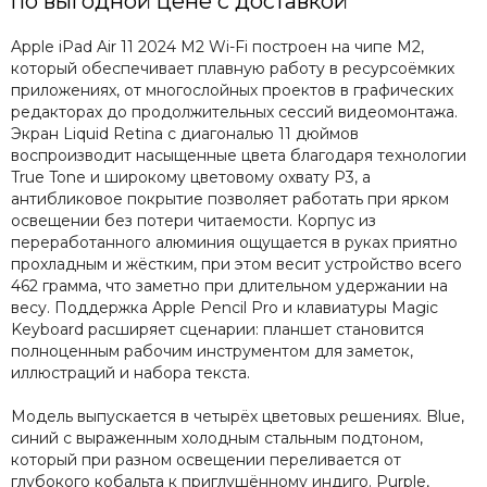
по выгодной цене с доставкой
Apple iPad Air 11 2024 M2 Wi-Fi построен на чипе M2,
который обеспечивает плавную работу в ресурсоёмких
приложениях, от многослойных проектов в графических
редакторах до продолжительных сессий видеомонтажа.
Экран Liquid Retina с диагональю 11 дюймов
воспроизводит насыщенные цвета благодаря технологии
True Tone и широкому цветовому охвату P3, а
антибликовое покрытие позволяет работать при ярком
освещении без потери читаемости. Корпус из
переработанного алюминия ощущается в руках приятно
прохладным и жёстким, при этом весит устройство всего
462 грамма, что заметно при длительном удержании на
весу. Поддержка Apple Pencil Pro и клавиатуры Magic
Keyboard расширяет сценарии: планшет становится
полноценным рабочим инструментом для заметок,
иллюстраций и набора текста.
Модель выпускается в четырёх цветовых решениях. Blue,
синий с выраженным холодным стальным подтоном,
который при разном освещении переливается от
глубокого кобальта к приглушённому индиго. Purple,