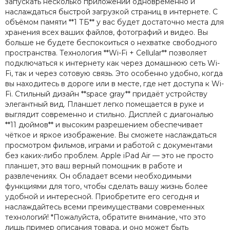
запускать несколько приложений одновременно и
наслаждаться быстрой загрузкой страниц в интернете. С
объёмом памяти **1 ТБ** у вас будет достаточно места для
хранения всех ваших файлов, фотографий и видео. Вы
больше не будете беспокоиться о нехватке свободного
пространства. Технология **Wi-Fi + Cellular** позволяет
подключаться к интернету как через домашнюю сеть Wi-
Fi, так и через сотовую связь. Это особенно удобно, когда
вы находитесь в дороге или в месте, где нет доступа к Wi-
Fi. Стильный дизайн **space gray** придаёт устройству
элегантный вид. Планшет легко помещается в руке и
выглядит современно и стильно. Дисплей с диагональю
**11 дюймов** и высоким разрешением обеспечивает
чёткое и яркое изображение. Вы сможете наслаждаться
просмотром фильмов, играми и работой с документами
без каких-либо проблем. Apple iPad Air — это не просто
планшет, это ваш верный помощник в работе и
развлечениях. Он обладает всеми необходимыми
функциями для того, чтобы сделать вашу жизнь более
удобной и интересной. Приобретите его сегодня и
наслаждайтесь всеми преимуществами современных
технологий! *Пожалуйста, обратите внимание, что это
лишь пример описания товара, и оно может быть