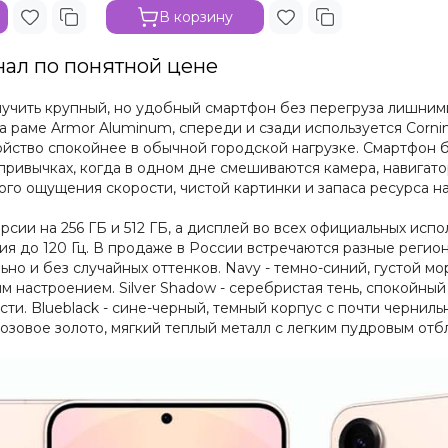
В корзину
инал по понятной цене
получить крупный, но удобный смартфон без перегруза лишни
аме Armor Aluminum, спереди и сзади используется Corning G
устройство спокойнее в обычной городской нагрузке. Смартфо
 привычках, когда в одном дне смешиваются камера, навигат
ого ощущения скорости, чистой картинки и запаса ресурса на
сии на 256 ГБ и 512 ГБ, а дисплей во всех официальных исполн
 до 120 Гц. В продаже в России встречаются разные региона
но и без случайных оттенков. Navy - темно-синий, густой мо
м настроением. Silver Shadow - серебристая тень, спокойны
сти. Blueblack - сине-черный, темный корпус с почти черниль
розовое золото, мягкий теплый металл с легким пудровым отб