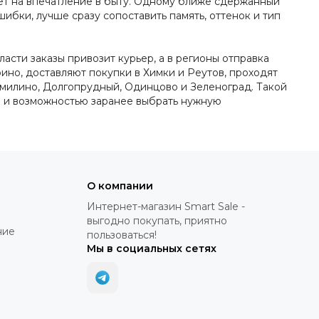
ияет на впечатление в быту. Одному ближе сдержанный
шибки, лучше сразу сопоставить память, оттенок и тип
асти заказы привозит курьер, а в регионы отправка
но, доставляют покупки в Химки и Реутов, проходят
омилино, Долгопрудный, Одинцово и Зеленоград. Такой
ом и возможностью заранее выбрать нужную
О компании
Интернет-магазин Smart Sale -
выгодно покупать, приятно
ние
пользоваться!
Мы в социальных сетях