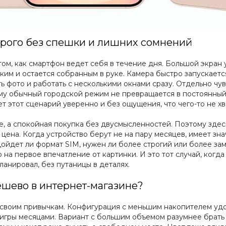
дорого без спешки и лишних сомнений
 том, как смартфон ведет себя в течение дня. Большой экран
ким и остается собранным в руке. Камера быстро запускается
ь фото и работать с несколькими окнами сразу. Отдельно чу
му обычный городской режим не превращается в постоянный 
ет этот сценарий уверенно и без ощущения, что чего-то не хв
е, а спокойная покупка без двусмысленностей. Поэтому здесь
цена. Когда устройство берут не на пару месяцев, имеет знач
дойдет ли формат SIM, нужен ли более строгий или более за
 на первое впечатление от картинки. И это тот случай, когд
анировал, без путаницы в деталях.
дешево в интернет-магазине?
воим привычкам. Конфигурация с меньшим накопителем удобн
игры месяцами. Вариант с большим объемом разумнее брать т