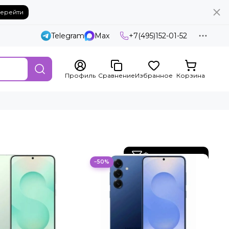
ерейти
Telegram
Max
+7(495)152-01-52
Профиль
Сравнение
Избранное
Корзина
Фильтр товаров
−50%