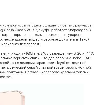
ми компромиссами. Здесь ощущается баланс размеров,
orilla Glass Victus 2, внутри работает Snapdragon 8
н быстро открывает тяжелые приложения, уверенно
ор, мессенджеры, видео и рабочие документы. Такой
 несколько лет вперед.
ениях один - 169,1 мм, 6,7, с разрешением 3120 x 1440,
льные варианты связи. Это две nano-SIM, nano-SIM +
рской тон с деловым характером. Icyblue - ледяной
й металлический серый с мягкой графитовой глубиной.
ным подтоном. Coralred - кораллово-красный, теплый
леском.