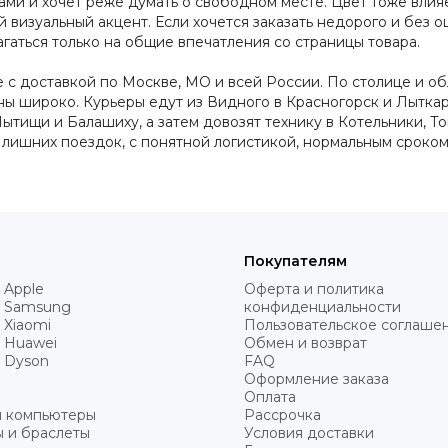
ртами и хочет реже думать о свободном месте. Цвет тоже вл
 визуальный акцент. Если хочется заказать недорого и без о
гаться только на общие впечатления со страницы товара.
 с доставкой по Москве, МО и всей России. По столице и обл
 широко. Курьеры едут из Видного в Красногорск и Лыткари
тищи и Балашиху, а затем довозят технику в Котельники, Т
з лишних поездок, с понятной логистикой, нормальным срок
Покупателям
 Apple
Оферта и политика
 Samsung
конфиденциальности
 Xiaomi
Пользовательское соглаше
 Huawei
Обмен и возврат
 Dyson
FAQ
Оформление заказа
Оплата
и компьютеры
Рассрочка
 и браслеты
Условия доставки