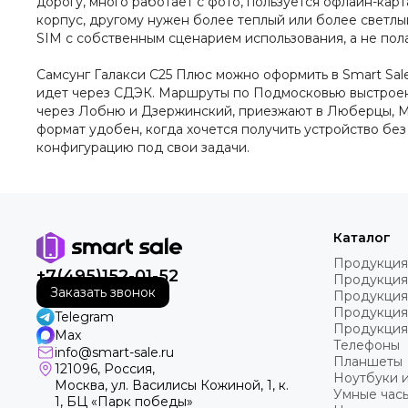
дорогу, много работает с фото, пользуется офлайн-ка
корпус, другому нужен более теплый или более светлый
SIM с собственным сценарием использования, а не пола
Самсунг Галакси С25 Плюс можно оформить в Smart Sale
идет через СДЭК. Маршруты по Подмосковью выстроены
через Лобню и Дзержинский, приезжают в Люберцы, Мы
формат удобен, когда хочется получить устройство бе
конфигурацию под свои задачи.
Каталог
Продукция
+7(495)152-01-52
Продукция
Заказать звонок
Продукция
Продукция
Telegram
Продукция
Max
Телефоны
info@smart-sale.ru
Планшеты
121096, Россия,
Ноутбуки 
Москва, ул. Василисы Кожиной, 1, к.
Умные часы
1, БЦ «Парк победы»