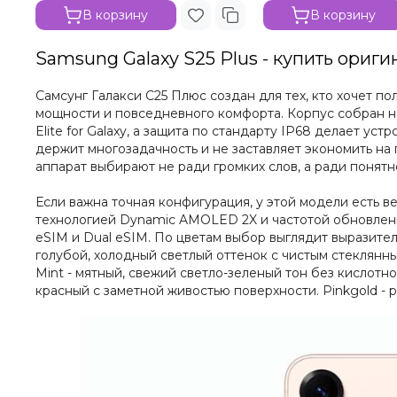
В корзину
В корзину
Samsung Galaxy S25 Plus - купить ориг
Самсунг Галакси С25 Плюс создан для тех, кто хочет 
мощности и повседневного комфорта. Корпус собран на р
Elite for Galaxy, а защита по стандарту IP68 делает 
держит многозадачность и не заставляет экономить на
аппарат выбирают не ради громких слов, а ради понятн
Если важна точная конфигурация, у этой модели есть вер
технологией Dynamic AMOLED 2X и частотой обновления
eSIM и Dual eSIM. По цветам выбор выглядит выразитель
голубой, холодный светлый оттенок с чистым стеклянны
Mint - мятный, свежий светло-зеленый тон без кислотно
красный с заметной живостью поверхности. Pinkgold - 