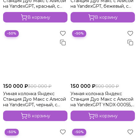
Станция Дуо Макс с Алисой
Станция Дуо Макс с Алисой
Microsoft
на YandexGPT, красный, с
на YandexGPT, бежевый, с
Zigbee
Zigbee
Nintendo
В корзину
В корзину
Oculus
OnePlus
ONYX BOOX
−50%
−50%
OPPO
Oukitel
Pico
Plaud Note
POCO
Realme
Samsung
150 000 ₽
150 000 ₽
300 000 ₽
300 000 ₽
Sony
Умная колонка Яндекс
Умная колонка Яндекс
Станция Дуо Макс с Алисой
Станция Дуо Макс с Алисой
Tecno
на YandexGPT, черный, с
на YandexGPT YNDX-00055,
Valve
Zigbee
зелёный, с Zigbee
Whoop
В корзину
В корзину
Xbox
Xiaomi
−50%
−50%
ZTE