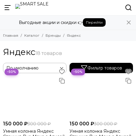
Назад
Выгодные акции и скидки 👉
Перейти
Бренды
Смотреть все бренды
Главная
Каталог
Бренды
Яндекс
Amazon
Apple
Яндекс
Beats
Bose
DJI
Фильтр товаров
−50%
−50%
Dyson
Fujifilm
Google
GoPro
Honor
HUAWEI
Insta360
150 000 ₽
150 000 ₽
300 000 ₽
300 000 ₽
JBL
Умная колонка Яндекс
Умная колонка Яндекс
Marshall