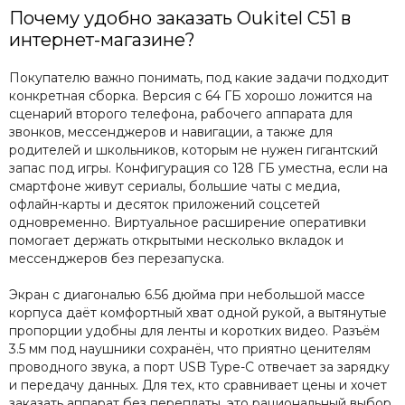
Почему удобно заказать Oukitel C51 в
интернет-магазине?
Покупателю важно понимать, под какие задачи подходит
конкретная сборка. Версия с 64 ГБ хорошо ложится на
сценарий второго телефона, рабочего аппарата для
звонков, мессенджеров и навигации, а также для
родителей и школьников, которым не нужен гигантский
запас под игры. Конфигурация со 128 ГБ уместна, если на
смартфоне живут сериалы, большие чаты с медиа,
офлайн-карты и десяток приложений соцсетей
одновременно. Виртуальное расширение оперативки
помогает держать открытыми несколько вкладок и
мессенджеров без перезапуска.
Экран с диагональю 6.56 дюйма при небольшой массе
корпуса даёт комфортный хват одной рукой, а вытянутые
пропорции удобны для ленты и коротких видео. Разъём
3.5 мм под наушники сохранён, что приятно ценителям
проводного звука, а порт USB Type-C отвечает за зарядку
и передачу данных. Для тех, кто сравнивает цены и хочет
заказать аппарат без переплаты, это рациональный выбор