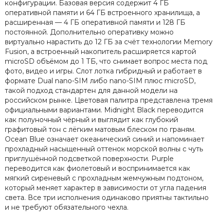
конфигурации. Базовая версия содержит 4 ГБ
оперативной памяти и 64 ГБ встроенного хранилища, а
расширенная — 4 ГБ оперативной памяти и 128 ГБ
постоянной. Дополнительно оперативку можно
виртуально нарастить до 12 ГБ за счёт технологии Memory
Fusion, а встроенный накопитель расширяется картой
microSD объёмом до 1 ТБ, что снимает вопрос места под
фото, видео и игры. Слот лотка гибридный и работает в
формате Dual nano-SIM либо nano-SIM плюс microSD,
такой подход стандартен для данной модели на
российском рынке. Цветовая палитра представлена тремя
официальными вариантами. Midnight Black переводится
как полуночный чёрный и выглядит как глубокий
графитовый тон с лёгким матовым блеском по граням.
Ocean Blue означает океанический синий и напоминает
прохладный насыщенный оттенок морской волны с чуть
приглушённой подсветкой поверхности. Purple
переводится как фиолетовый и воспринимается как
мягкий сиреневый с прохладным жемчужным подтоном,
который меняет характер в зависимости от угла падения
света. Все три исполнения одинаково приятны тактильно
и не требуют обязательного чехла.