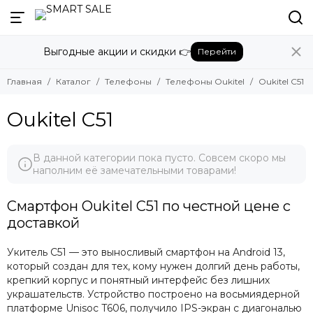
Назад
Назад
Выгодные акции и скидки 👉
Перейти
Телефоны
Телефоны Oukitel
Смотреть все товары
Смотреть все товары
Главная
Каталог
Телефоны
Телефоны Oukitel
Oukitel C51
Телефоны Apple
Oukitel C57 Pro
Телефоны Google Pixel
Oukitel C61 Pro
Oukitel C51
Телефоны Honor
Oukitel C59 Pro
Телефоны Huawei
Oukitel WP52
Телефоны OnePlus
Oukitel WP32 Pro
В данной категории пока пусто. Совсем скоро мы
наполним её замечательными товарами!
Телефоны Oppo
Oukitel C51
Телефоны Oukitel
Смартфон Oukitel C51 по честной цене с
Телефоны Poco
доставкой
Телефоны Realme
Телефоны Samsung
Укитель С51 — это выносливый смартфон на Android 13,
Телефоны Tecno
который создан для тех, кому нужен долгий день работы,
Телефоны Xiaomi
крепкий корпус и понятный интерфейс без лишних
украшательств. Устройство построено на восьмиядерной
платформе Unisoc T606, получило IPS-экран с диагональю