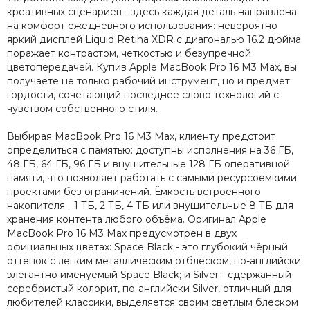
Apple MacBook Air 15 M2
креативных сценариев - здесь каждая деталь направлена
на комфорт ежедневного использования: невероятно
Apple MacBook Air 13 M2
яркий дисплей Liquid Retina XDR с диагональю 16.2 дюйма
Apple MacBook Air 13 M1
поражает контрастом, четкостью и безупречной
цветопередачей. Купив Apple MacBook Pro 16 M3 Max, вы
получаете не только рабочий инструмент, но и предмет
гордости, сочетающий последнее слово технологий с
чувством собственного стиля.
Выбирая MacBook Pro 16 M3 Max, клиенту предстоит
определиться с памятью: доступны исполнения на 36 ГБ,
48 ГБ, 64 ГБ, 96 ГБ и внушительные 128 ГБ оперативной
памяти, что позволяет работать с самыми ресурсоёмкими
проектами без ограничений. Ёмкость встроенного
накопителя - 1 ТБ, 2 ТБ, 4 ТБ или внушительные 8 ТБ для
хранения контента любого объёма. Оригинал Apple
MacBook Pro 16 M3 Max предусмотрен в двух
официальных цветах: Space Black - это глубокий чёрный
оттенок с легким металлическим отблеском, по-английски
элегантно именуемый Space Black; и Silver - сдержанный
серебристый колорит, по-английски Silver, отличный для
любителей классики, выделяется своим светлым блеском