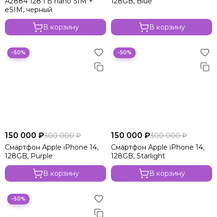
A2884 128 ГБ nano SIM +
128GB, Blue
Apple iPhone 14
eSIM, черный
Apple iPhone 13
В корзину
В корзину
−50%
−50%
150 000 ₽
150 000 ₽
300 000 ₽
300 000 ₽
Смартфон Apple iPhone 14,
Смартфон Apple iPhone 14,
128GB, Purple
128GB, Starlight
В корзину
В корзину
−50%