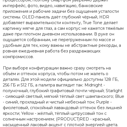
интерфейс, фото, видео, навигацию, банковские
приложения и рабочие задачи без ощущения усталости
системы. OLED-панель даёт глубокий чёрный, HDR
добавляет выразительности контенту, True Tone делает
картинку мягче для глаз, а сам корпус не кажется тяжёлым
даже при плотном дневном использовании. В руке он
ощущается собранным, не перегруженным по массе и
удобным для тех, кому важны не абстрактные рекорды, а
ровная ежедневная работа без раздражающих
компромиссов.
При выборе конфигурации важно сразу смотреть на
объём и оттенок корпуса, чтобы потом не жалеть о
деталях. Для этой модели официально доступны 128 ГБ,
256 ГБ и 512 ГБ, а палитра выглядит так: Midnight -
полуночный, глубокий графитовый почти чёрный; Starlight
- сияющий светлый, мягкий тёплый свет шампанского; Blue
- синий, прохладный и чистый небесный тон; Purple -
фиолетовый, спокойный лавандовый оттенок без лишней
яркости; Yellow - жёлтый, тёплый цитрусовый тон с
солнечным настроением; (PRODUCT)RED - красный,
насыщенный лаковый акцент с плотной энергией цвета.