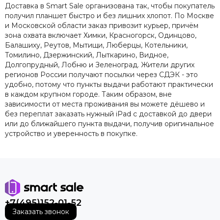
Доставка в Smart Sale организована так, чтобы покупатель
получил планшет быстро и без лишних хлопот. По Москве
и Московской области заказ привозит курьер, причём
зона охвата включает Химки, Красногорск, Одинцово,
Балашиху, Реутов, Мытищи, Люберцы, Котельники,
Томилино, Дзержинский, Лыткарино, Видное,
Долгопрудный, Лобню и Зеленоград. Жители других
регионов России получают посылки через СДЭК - это
удобно, потому что пункты выдачи работают практически
в каждом крупном городе. Таким образом, вне
зависимости от места проживания вы можете дёшево и
без переплат заказать нужный iPad с доставкой до двери
или до ближайшего пункта выдачи, получив оригинальное
устройство и уверенность в покупке.
+7(495)152-01-52
Заказать звонок