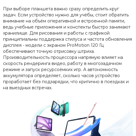
При выборе планшета важно сразу определить круг
задач. Если устройство нужно для учёбы, стоит обратить
внимание на объём оперативной и встроенной памяти,
ведь учебные приложения и конспекты быстро занимают
хранилище. Для рисования и работы с графикой
принципиальны поддержка стилуса и частота обновления
дисплея - модели с экраном ProMotion 120 Гц
обеспечивают точную отрисовку штриха.
Производительность процессора напрямую влияет на
скорость рендеринга видео, работу в многозадачном
режиме и запуск ресурсоёмких игр. А автономность
аккумулятора определяет, сколько часов устройство
проработает без подзарядки, что критично в поездках и
на выездных встречах.