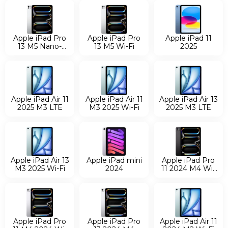
glass
Apple iPad Pro 11 2024 M4 Wi-Fi
Apple iPad Pro 11 M4 2024 Wi-Fi+Cell
Apple iPad Pro 13 2024 M4
Apple iPad Pro
Apple iPad Pro
Apple iPad 11
Apple iPad Air 11 2024 M2 Wi-Fi
13 M5 Nano-
13 M5 Wi-Fi
2025
texture glass
Apple iPad Air 11 M2 Wi-Fi+Cell
Wi-Fi
Apple iPad Air 13 2024 M2 Wi-Fi
Apple iPad Air 13 M2 2024 Wi-Fi+Cell
Apple iPad Air 11
Apple iPad Air 11
Apple iPad Air 13
2025 M3 LTE
M3 2025 Wi-Fi
2025 M3 LTE
Apple iPad Air 13
Apple iPad mini
Apple iPad Pro
M3 2025 Wi-Fi
2024
11 2024 M4 Wi-
Fi
Apple iPad Pro
Apple iPad Pro
Apple iPad Air 11