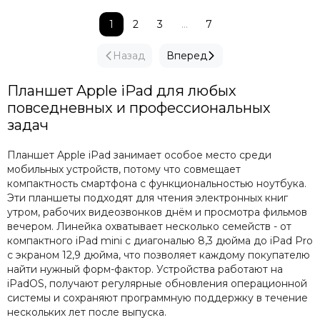
1
2
3
...
7
Назад
Вперед
Планшет Apple iPad для любых
повседневных и профессиональных
задач
Планшет Apple iPad занимает особое место среди
мобильных устройств, потому что совмещает
компактность смартфона с функциональностью ноутбука.
Эти планшеты подходят для чтения электронных книг
утром, рабочих видеозвонков днём и просмотра фильмов
вечером. Линейка охватывает несколько семейств - от
компактного iPad mini с диагональю 8,3 дюйма до iPad Pro
с экраном 12,9 дюйма, что позволяет каждому покупателю
найти нужный форм-фактор. Устройства работают на
iPadOS, получают регулярные обновления операционной
системы и сохраняют программную поддержку в течение
нескольких лет после выпуска.