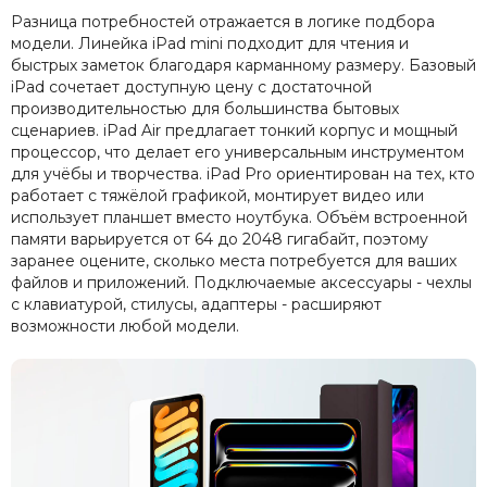
Разница потребностей отражается в логике подбора
модели. Линейка iPad mini подходит для чтения и
быстрых заметок благодаря карманному размеру. Базовый
iPad сочетает доступную цену с достаточной
производительностью для большинства бытовых
сценариев. iPad Air предлагает тонкий корпус и мощный
процессор, что делает его универсальным инструментом
для учёбы и творчества. iPad Pro ориентирован на тех, кто
работает с тяжёлой графикой, монтирует видео или
использует планшет вместо ноутбука. Объём встроенной
памяти варьируется от 64 до 2048 гигабайт, поэтому
заранее оцените, сколько места потребуется для ваших
файлов и приложений. Подключаемые аксессуары - чехлы
с клавиатурой, стилусы, адаптеры - расширяют
возможности любой модели.