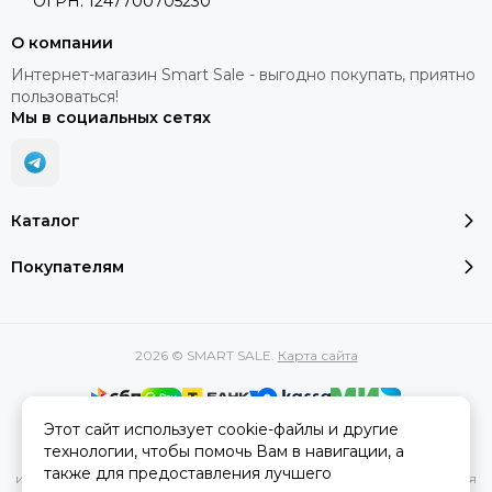
ОГРН: 1247700705230
О компании
Интернет-магазин Smart Sale - выгодно покупать, приятно
пользоваться!
Мы в социальных сетях
Каталог
Покупателям
2026 © SMART SALE.
Карта сайта
Этот сайт использует cookie-файлы и другие
Вся представленная на сайте информация, касающаяся
технологии, чтобы помочь Вам в навигации, а
характеристик, стоимости товаров и услуг, носит
также для предоставления лучшего
информационный характер и ни при каких условиях не является