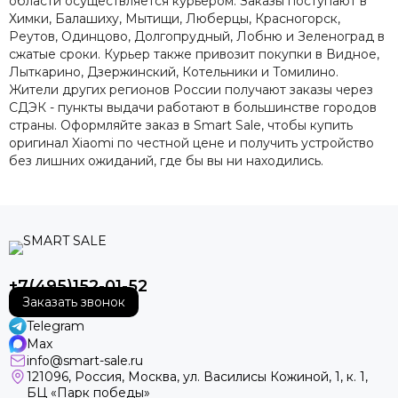
области осуществляется курьером. Заказы поступают в
Химки, Балашиху, Мытищи, Люберцы, Красногорск,
Реутов, Одинцово, Долгопрудный, Лобню и Зеленоград в
сжатые сроки. Курьер также привозит покупки в Видное,
Лыткарино, Дзержинский, Котельники и Томилино.
Жители других регионов России получают заказы через
СДЭК - пункты выдачи работают в большинстве городов
страны. Оформляйте заказ в Smart Sale, чтобы купить
оригинал Xiaomi по честной цене и получить устройство
без лишних ожиданий, где бы вы ни находились.
+7(495)152-01-52
Заказать звонок
Telegram
Max
info@smart-sale.ru
121096, Россия, Москва, ул. Василисы Кожиной, 1, к. 1,
БЦ «Парк победы»