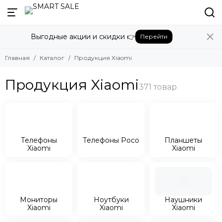
Назад
Выгодные акции и скидки 👉
Перейти
Продукция Xiaomi
Смотреть все товары
Главная
Каталог
Продукция Xiaomi
Телефоны Xiaomi
Телефоны Poco
Продукция Xiaomi
Планшеты Xiaomi
Мониторы Xiaomi
Ноутбуки Xiaomi
Наушники Xiaomi
Умные часы и браслеты Xiaomi
Телефоны
Телефоны Poco
Планшеты
Аэрогрили Xiaomi
Xiaomi
Xiaomi
Роутеры Xiaomi
Мониторы
Ноутбуки
Наушники
Xiaomi
Xiaomi
Xiaomi