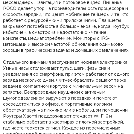
мессенджеры, навигация и потоковое видео. Линейка
POCO делает упор на производительность процессора и
скорость зарядки, что ценят мобильные геймеры и те, кто
работает с ресурсоёмкими приложениями. Планшеты
закрывают потребность в большом экране, когда ноутбук
избыточен, а смартфона недостаточно - чтение,
конспекты, медиапотребление. Мониторы с IPS-
матрицами и высокой частотой обновления одинаково
хороши в графических задачах и домашних развлечениях.
Отдельного внимания заслуживает носимая электроника.
Умные часы отслеживают пульс, шаги, фазы сна и
уведомления со смартфона, при этом работают от одного
заряда несколько дней. Фитнес-браслеты решают те же
задачи в компактном корпусе с минимальным весом на
запястье. Беспроводные наушники с активным
шумоподавлением выручают в поездках и помогают
сосредоточиться в офисе, а портативные колонки
обеспечат звук на пикнике или в небольшом помещении.
Роутеры Xiaomi поддерживают стандарт Wi-Fi 6 и
стабильно работают в квартирах с плотной застройкой,
где часто теряется сигнал. Каждое из перечисленных