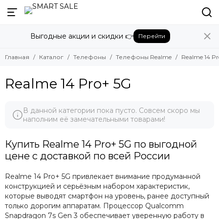
Назад
Назад
Выгодные акции и скидки 👉
Перейти
Телефоны
Телефоны Realme
Смотреть все товары
Смотреть все товары
Главная
Каталог
Телефоны
Телефоны Realme
Realme 14 Pr
Телефоны Apple
Realme C71
Телефоны Google Pixel
Realme 14 Pro+ 5G
Realme 14 Pro+ 5G
Телефоны Honor
Realme 14 Pro
Телефоны Huawei
Realme Note 60X
Телефоны OnePlus
Realme Note 60
В данной категории пока пусто. Совсем скоро мы
наполним её замечательными товарами!
Телефоны Oppo
Realme 13+
Телефоны Oukitel
Realme 13
Купить Realme 14 Pro+ 5G по выгодной
Телефоны Poco
Realme 13 Pro+
цене с доставкой по всей России
Телефоны Realme
Realme 13 Pro
Realme GT6
Телефоны Samsung
Realme 14 Pro+ 5G привлекает внимание продуманной
Realme GT6T
Телефоны Tecno
конструкцией и серьёзным набором характеристик,
Realme 12 Pro+
Телефоны Xiaomi
которые выводят смартфон на уровень, ранее доступный
Realme 12 Pro
только дорогим аппаратам. Процессор Qualcomm
Snapdragon 7s Gen 3 обеспечивает уверенную работу в