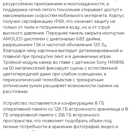
ресурсоёмких приложениях и многозадачности, а
поддержка сетей пятого поколения открывает доступ к
максимальным скоростям мобильного интернета. Корпус
получил сертификацию IP69, что означает защиту не
только от пыли и погружения в воду, но и от струй
высокого давления. Передняя панель закрыта изогнутым
AMOLED-дисплеем с диагональю 6.83 дюйма,
разрешением 1.5K и частотой обновления 120 Гц,
благодаря чему картинка выглядит детализированной и
плавной при прокрутке лент и в динамичных играх.
Тройной модуль камер во главе с датчиком Sony IMX896
на 50 мегапикселей фиксирует сцены с естественной
цветопередачей даже при слабом освещении, а
перископический телеобъектив с трёхкратным
оптическим зумом расширяет возможности съёмки на
расстоянии.
Устройство поставляется в конфигурациях 8 ГБ
оперативной памяти со 128 ГБ встроенного хранилища и 8
ГБ оперативной памяти с 256 ГБ встроенного
пространства, что позволяет подобрать объём под
личные потребности в хранении фотографий, видео и