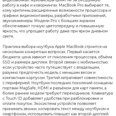
видеозвонках. Фрилансеры ценят Air за бесшумную
работу в кафе и коворкингах. MacBook Pro выбирают те,
кому критичны расширенные возможности процессора и
графики: видеомонтажёры, разработчики приложений,
звукоинженеры. Модели Pro с большим экраном
обеспечивают точную цветопередачу и повышенную
яркость, что упрощает работу даже при ярком дневном
свете.
Практика выбора ноутбука Apple MacBook строится на
нескольких конкретных вопросах. Первый касается
бюджета: цена зависит от поколения процессора, объёма
SSD и размера дисплея. Второй связан с мобильностью:
если устройство часто путешествует с владельцем,
разумно предпочесть модель с меньшим весом и
компактным корпусом. Третий затрагивает совместимость
с периферией. Ноутбуки последних поколений оснащены
портами MagSafe, HDMI и разъёмом для карт памяти, а
более ранние модели требуют переходников. Клавиатура
с Touch ID добавляет удобства при разблокировке и
оплате покупок. Экосистема устройств позволяет
принимать звонки, копировать текст между ноутбуком и
смартфоном, использовать планшет как второй дисплей