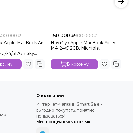
150 000 ₽
15
300 000 ₽
300 000 ₽
ук Apple MacBook Air
Ноутбук Apple MacBook Air 15
15
M4, 24/512GB, Midnight
15
U/24/512GB Sky
10
орзину
В корзину
О компании
Интернет-магазин Smart Sale -
выгодно покупать, приятно
ние
пользоваться!
Мы в социальных сетях