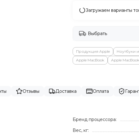
Загружаем варианты то
Выбрать
Продукция Apple
Ноутбуки 
Apple MacBook
Apple MacBook 
нты
Отзывы
Доставка
Оплата
Гаран
Бренд процессора:
Вес, кг: