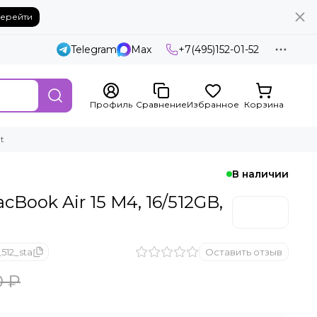
ерейти
Telegram
Max
+7(495)152-01-52
Профиль
Сравнение
Избранное
Корзина
t
В наличии
cBook Air 15 M4, 16/512GB,
512_sta
Оставить отзыв
0 ₽