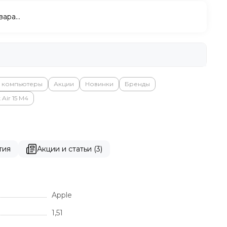
вара…
и компьютеры
Акции
Новинки
Бренды
Air 15 M4
тия
Акции и статьи (3)
Apple
1,51