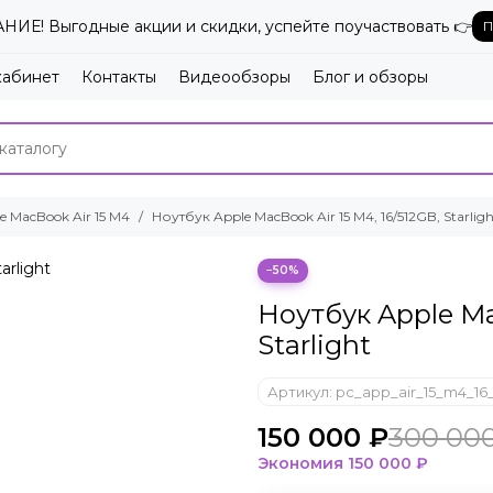
ИЕ! Выгодные акции и скидки, успейте поучаствовать 👉
П
кабинет
Контакты
Видеообзоры
Блог и обзоры
e MacBook Air 15 M4
Ноутбук Apple MacBook Air 15 M4, 16/512GB, Starligh
−50%
Ноутбук Apple Ma
Starlight
Артикул:
pc_app_air_15_m4_16_
150 000 ₽
300 00
Экономия
150 000 ₽