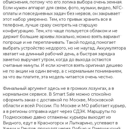
объяснения, потому что его логика выбора очень земная.
Если нужен аппарат для связи, фото, музыки, видео, NFC-
оплаты и повседневных задач без нервов, он закрывает
этот набор уверенно. Тем, кто привык хранить все в
телефоне, лучше сразу смотреть на старшую
конфигурацию. Тем, кто чаще пользуется облаком и не
держит большие архивы локально, можно взять вариант
попроще и не переплачивать. Такой подход помогает
выбрать устройство недорого, но не наугад. Аккумулятора
хватает на длинный рабочий день, а быстрая зарядка
заметно выручает утром, когда до выхода остаются
считаные минуты. И если хочется взять оригинал дешево
не по акции на один вечер, а с нормальным пониманием,
за что вы платите, эта модель читается очень честно.
Финальный аргумент здесь не в громких лозунгах, а в
нормальном сервисе. В Smart Sale можно спокойно
оформить заказ с доставкой по Москве, Московской
области и всей России. По Москве и МО работает курьер,
а в регионы отправка идет через СДЭК. Маршруты по
Подмосковью давно отлажены: курьеры выходят из
Видного, едут в Красногорск и Лыткарино, успевают в
Химки и Реутов, проходят через Лобню и Дзержинский,