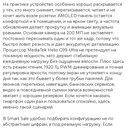
На практике устройство особенно хорошо раскрывается
у тех, кто много снимает, переписывается, читает и не
хочет жить возле розетки. AMOLED-панель остается
комфортной и в помещении, и на ярком свету, а частота
обновления делает прокрутку и анимации визуально
ровными. Основная камера на 200 МП не заставляет
постоянно переснимать один и тот же кадр, потому что
быстро ловит резкость и дает аккуратную детализацию.
Процессор MediaTek Helio G99-Ultra не претендует на
показную мощность, зато держит стабильную
ежедневную нагрузку без ощущения вялости. Плюс здесь
есть режим чтения, 1920 Гц PWM-диммирование и точная
регулировка яркости, поэтому экран не утомляет к концу
дня так, как это бывает у более грубых панелей. Для
звонков, переписки, навигации, банковских сервисов,
видео и повседневной съемки запаса возможностей
хватает с хорошим резервом. Если хочется заказать
смартфон один раз и пользоваться спокойно, здесь
именно такой сценарий.
В Smart Sale удобно подбирать конфигурацию не по
абстрактным цифрам, а под реальную нагрузку. Если