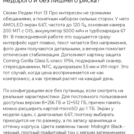
недорого и без лишнего риска?
Сяоми Редми Нот 13 Про интересен не громкими
обещаниями, а понятным набором сильных сторон. У него
AMOLED-экран 6.67, частота до 120 Гц, основная камера
200 МП с OIS, аккумулятор 5000 мАч и турбозарядка 67
Вт. В повседневной работе это ощущается сразу:
интерфейс идет плавно, текст читается без напряжения,
фото днем получаются детальными, а вечером помогает
оптическая стабилизация. Дополняют картину защита
Corning Gorilla Glass 5, класс IP54, подэкранный сканер,
стереодинамики, NFC, аудиоразъем 3.5 мм и ИК-порт. Это
тот случай, когда цена воспринимается не как
компромисс, а как трезвый расчет на каждый день.
По конфигурациям все без путаницы, если смотреть на
реальные характеристики. Для постоянного пользования
доступны версии 8+256 ГБ и 12+512 ГБ, причем память
можно расширить картой microSD до 1 ТБ. Экран у
модели один, с диагональю 6.67, поэтому выбирать
приходится не по размеру, а по запасу хранилища и
оттенку корпуса. Цвета заявлены такие: Midnight Black -
черный, плотный графитовый тон с мягким затемнением;