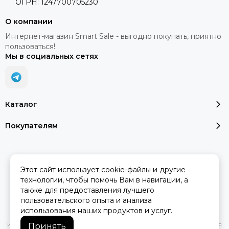
ОГРН: 1247700705230
О компании
Интернет-магазин Smart Sale - выгодно покупать, приятно
пользоваться!
Мы в социальных сетях
Каталог
Покупателям
2026 © SMART SALE.
Карта сайта
Этот сайт использует cookie-файлы и другие
технологии, чтобы помочь Вам в навигации, а
также для предоставления лучшего
пользовательского опыта и анализа
Вся представленная на сайте информация, касающаяся
использования наших продуктов и услуг.
характеристик, стоимости товаров и услуг, носит
информационный характер и ни при каких условиях не является
Принять