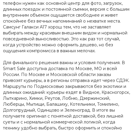
телефон нужен как основной центр для фото, загрузок,
длинных поездок и постоянной съемки, версия с большим
внутренним объемом ощущается свободнее и живет
спокойнее без вечных напоминаний о нехватке места.
Самсунг Галакси A17 хорош тем, что не заставляет
выбирать между красивым внешним видом и нормальной
повседневной выносливостью. Это как раз тот случай,
когда устройство можно оформить дешево, но без
ощущения компромисса в важных мелочах.
Для финального решения важны и условия получения. В
Smart Sale доступна доставка по Москве, МО и всей
России. По Москве и Московской области заказы
привозят курьеры, а в регионы отправка идет через СДЭК.
Маршруты по Подмосковью закрываются без экзотики и
длинных ожиданий: курьеры ездят в Видное, Красногорск,
Лыткарино, Химки, Реутов, Лобню, Дзержинский,
Люберцы, Мытищи, Балашиху, Котельники, Томилино,
Долгопрудный, Одинцово и Зеленоград. В итоге вы
получаете оригинал с понятной доставкой, без лишней
суеты и с нормальной коммерческой логикой, когда
технику удобно выбрать, быстро оформить и спокойно