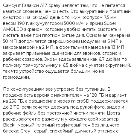
Самсунг Галакси A17 сразу цепляет тем, что не пытается
казаться сложнее, чем он есть. Это аккуратный и понятный
смартфон на каждый день с тонким корпусом 7,5 мм,
весом 190 г, аккумулятором 5000 мАч и ярким Super
AMOLED экраном, который удобно читать, смотреть и
листать даже при плотном ритме дня. Основная камера на
50 МП дополняется сверхшироким модулем на 5 МП и
макрокамерой на 2 МП, а фронтальная камера на 13 МП
закрывает привычные сценарии для звонков, сторис и
рабочих созвонов. Экран здесь заявлен как 6,7 дюйма по
полному прямоугольнику и 6,5 дюйма с учетом скруглений,
так что устройство ощущается большим, но не
громоздким.
По конфигурациям все устроено без путаницы. В
продаже есть версия с накопителем на 128 ГБ и вариант
на 256 ГБ, а расширение через microSD поддерживается
до 2 ТБ, если хочется держать под рукой фото, видео и
рабочие файлы без постоянной чистки памяти. Цвета
раскрываются по-разному и у каждого свой характер:
Black - черный, плотный графитовый тон без лишнего
блеска; Grey - серый, спокойный дымчатый оттенок с