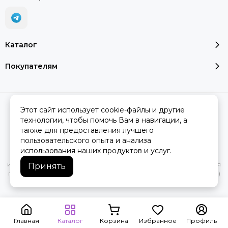
Каталог
Покупателям
2026 © SMART SALE.
Карта сайта
Этот сайт использует cookie-файлы и другие
технологии, чтобы помочь Вам в навигации, а
также для предоставления лучшего
пользовательского опыта и анализа
Вся представленная на сайте информация, касающаяся
использования наших продуктов и услуг.
характеристик, стоимости товаров и услуг, носит
информационный характер и ни при каких условиях не является
Принять
публичной офертой, определяемой положениями Статьи 437(2)
Гражданского кодекса РФ.
Главная
Каталог
Корзина
Избранное
Профиль