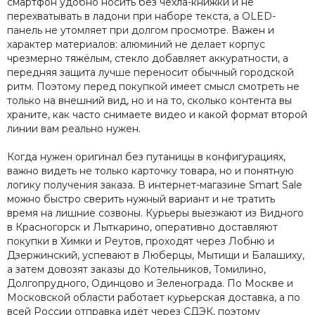
смартфон удобно носить без чехла-книжки и не
перехватывать в ладони при наборе текста, а OLED-
панель не утомляет при долгом просмотре. Важен и
характер материалов: алюминий не делает корпус
чрезмерно тяжёлым, стекло добавляет аккуратности, а
передняя защита лучше переносит обычный городской
ритм. Поэтому перед покупкой имеет смысл смотреть не
только на внешний вид, но и на то, сколько контента вы
храните, как часто снимаете видео и какой формат второй
линии вам реально нужен.
Когда нужен оригинал без путаницы в конфигурациях,
важно видеть не только карточку товара, но и понятную
логику получения заказа. В интернет-магазине Smart Sale
можно быстро сверить нужный вариант и не тратить
время на лишние созвоны. Курьеры выезжают из Видного
в Красногорск и Лыткарино, оперативно доставляют
покупки в Химки и Реутов, проходят через Лобню и
Дзержинский, успевают в Люберцы, Мытищи и Балашиху,
а затем довозят заказы до Котельников, Томилино,
Долгопрудного, Одинцово и Зеленограда. По Москве и
Московской области работает курьерская доставка, а по
всей России отправка идёт через СДЭК, поэтому