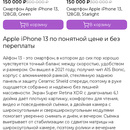
150 000 ₽
150 000 ₽
300 000 ₽
300 000 ₽
Смартфон Apple iPhone 13,
Смартфон Apple iPhone 13,
128GB, Green
128GB, Starlight
В корзину
В корзину
Apple iPhone 13 по понятной цене и без
переплаты
Айфон 13 - это смартфон, в котором до сих пор хорошо
чувствуется точный баланс между скоростью, удобством
и размером. Он вышел в 2021 году, получил чип A15 Bionic,
корпус с алюминиевой рамкой, стеклянную заднюю
панель и защиту Ceramic Shield спереди, поэтому в руке
ощущается собранно и надёжно без лишней
массивности. Экран Super Retina XDR с диагональю 6,1
дюйма даёт плотную картинку, комфортен для чтения,
видео и повседневной съёмки, а двойная камера с
широкоугольным и сверхширокоугольным модулями
помогает уверенно снимать и днём, и вечером. Съёмка
выигрывает от стабилизации со сдвигом матрицы на
широкоугольной камере, поэтому ролики и вечерние