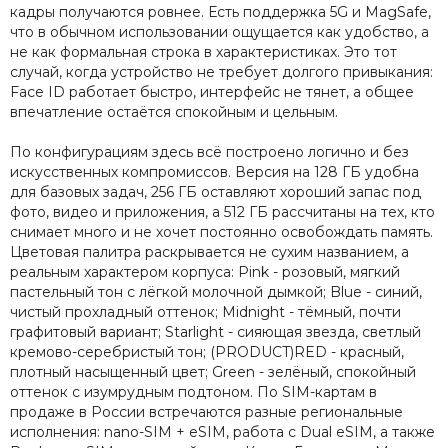
кадры получаются ровнее. Есть поддержка 5G и MagSafe,
что в обычном использовании ощущается как удобство, а
не как формальная строка в характеристиках. Это тот
случай, когда устройство не требует долгого привыкания:
Face ID работает быстро, интерфейс не тянет, а общее
впечатление остаётся спокойным и цельным.
По конфигурациям здесь всё построено логично и без
искусственных компромиссов. Версия на 128 ГБ удобна
для базовых задач, 256 ГБ оставляют хороший запас под
фото, видео и приложения, а 512 ГБ рассчитаны на тех, кто
снимает много и не хочет постоянно освобождать память.
Цветовая палитра раскрывается не сухим названием, а
реальным характером корпуса: Pink - розовый, мягкий
пастельный тон с лёгкой молочной дымкой; Blue - синий,
чистый прохладный оттенок; Midnight - тёмный, почти
графитовый вариант; Starlight - сияющая звезда, светлый
кремово-серебристый тон; (PRODUCT)RED - красный,
плотный насыщенный цвет; Green - зелёный, спокойный
оттенок с изумрудным подтоном. По SIM-картам в
продаже в России встречаются разные региональные
исполнения: nano-SIM + eSIM, работа с Dual eSIM, а также