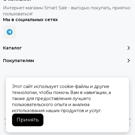
Интернет-магазин Smart Sale - выгодно покупать, приятно
пользоваться!
Мы в социальных сетях
Каталог
Покупателям
2026 © SMART SALE.
Карта сайта
Этот сайт использует cookie-файлы и другие
технологии, чтобы помочь Вам в навигации, а
также для предоставления лучшего
пользовательского опыта и анализа
Вся представленная на сайте информация, касающаяся
использования наших продуктов и услуг.
характеристик, стоимости товаров и услуг, носит
информационный характер и ни при каких условиях не является
Принять
публичной офертой, определяемой положениями Статьи 437(2)
Гражданского кодекса РФ.