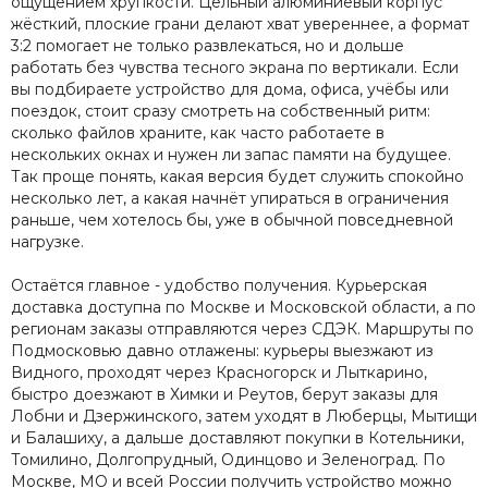
ощущением хрупкости. Цельный алюминиевый корпус
жёсткий, плоские грани делают хват увереннее, а формат
3:2 помогает не только развлекаться, но и дольше
работать без чувства тесного экрана по вертикали. Если
вы подбираете устройство для дома, офиса, учёбы или
поездок, стоит сразу смотреть на собственный ритм:
сколько файлов храните, как часто работаете в
нескольких окнах и нужен ли запас памяти на будущее.
Так проще понять, какая версия будет служить спокойно
несколько лет, а какая начнёт упираться в ограничения
раньше, чем хотелось бы, уже в обычной повседневной
нагрузке.
Остаётся главное - удобство получения. Курьерская
доставка доступна по Москве и Московской области, а по
регионам заказы отправляются через СДЭК. Маршруты по
Подмосковью давно отлажены: курьеры выезжают из
Видного, проходят через Красногорск и Лыткарино,
быстро доезжают в Химки и Реутов, берут заказы для
Лобни и Дзержинского, затем уходят в Люберцы, Мытищи
и Балашиху, а дальше доставляют покупки в Котельники,
Томилино, Долгопрудный, Одинцово и Зеленоград. По
Москве, МО и всей России получить устройство можно