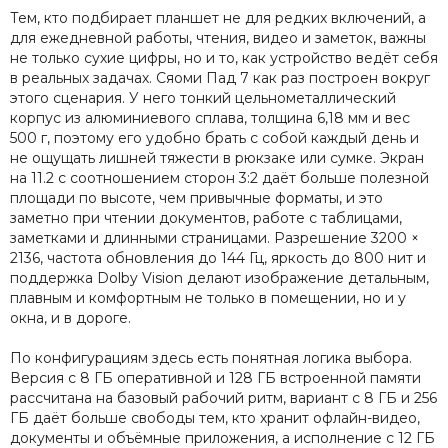
Тем, кто подбирает планшет не для редких включений, а
для ежедневной работы, чтения, видео и заметок, важны
не только сухие цифры, но и то, как устройство ведёт себя
в реальных задачах. Сяоми Пад 7 как раз построен вокруг
этого сценария. У него тонкий цельнометаллический
корпус из алюминиевого сплава, толщина 6,18 мм и вес
500 г, поэтому его удобно брать с собой каждый день и
не ощущать лишней тяжести в рюкзаке или сумке. Экран
на 11.2 с соотношением сторон 3:2 даёт больше полезной
площади по высоте, чем привычные форматы, и это
заметно при чтении документов, работе с таблицами,
заметками и длинными страницами. Разрешение 3200 ×
2136, частота обновления до 144 Гц, яркость до 800 нит и
поддержка Dolby Vision делают изображение детальным,
плавным и комфортным не только в помещении, но и у
окна, и в дороге.
По конфигурациям здесь есть понятная логика выбора.
Версия с 8 ГБ оперативной и 128 ГБ встроенной памяти
рассчитана на базовый рабочий ритм, вариант с 8 ГБ и 256
ГБ даёт больше свободы тем, кто хранит офлайн-видео,
документы и объёмные приложения, а исполнение с 12 ГБ