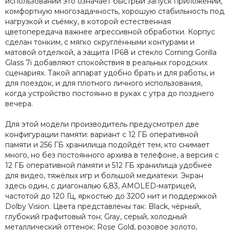
использовании это означает быстрый запуск приложений,
комфортную многозадачность, хорошую стабильность под
нагрузкой и съёмку, в которой естественная
цветопередача важнее агрессивной обработки. Корпус
сделан тонким, с мягко скруглёнными контурами и
матовой отделкой, а защита IP68 и стекло Corning Gorilla
Glass 7i добавляют спокойствия в реальных городских
сценариях. Такой аппарат удобно брать и для работы, и
для поездок, и для плотного личного использования,
когда устройство постоянно в руках с утра до позднего
вечера.
Для этой модели производитель предусмотрел две
конфигурации памяти: вариант с 12 ГБ оперативной
памяти и 256 ГБ хранилища подойдёт тем, кто снимает
много, но без постоянного архива в телефоне, а версия с
12 ГБ оперативной памяти и 512 ГБ хранилища удобнее
для видео, тяжёлых игр и большой медиатеки. Экран
здесь один, с диагональю 6,83, AMOLED-матрицей,
частотой до 120 Гц, яркостью до 3200 нит и поддержкой
Dolby Vision. Цвета представлены так: Black, чёрный,
глубокий графитовый тон; Gray, серый, холодный
металлический оттенок; Rose Gold, розовое золото,