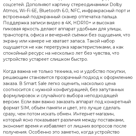
соцсетей. Дополняют картину стереодинамики Dolby
Atmos, Wi-Fi 6E, Bluetooth 6.0, NFC, инфракрасный порт и
встроенный подэкранный сканер отпечатка пальца.
Поддержка записи видео в 4K, HDR10+ и высокая
пиковая яркость делают аппарат удобным для улицы,
транспорта, офиса и вечерней съёмки без ощущения, что
экрану или камере не хватает запаса. Такой набор
ощущается не как перегрузка характеристиками, а как
спокойный ресурс на несколько лет без чувства, что
устройство устареет слишком быстро.
Когда важна не только техника, но и удобство покупки,
решающим становится прозрачный подход к оформлению
заказа. В Smart Sale легко оценить, насколько цена
соотносится с нужной конфигурацией, без запутанных
формулировок и случайного выбора неподходящей
версии. Если вам важно заказать аппарат под конкретный
формат SIM, объём памяти и цвет, это лучше сделать
сразу, чем потом искать обмен. Интернет-магазин,
который ясно показывает различия между поставками,
экономит время и избавляет от лишних вопросов после
получения. Особенно это заметно, когда устройство