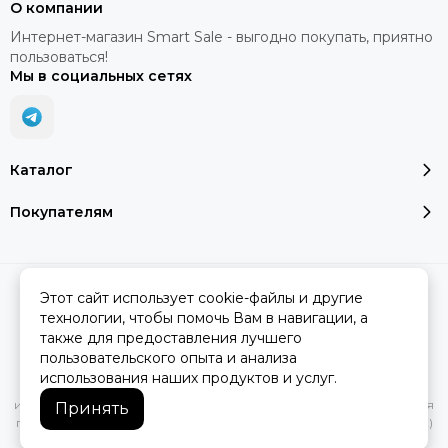
О компании
Интернет-магазин Smart Sale - выгодно покупать, приятно
пользоваться!
Мы в социальных сетях
Каталог
Покупателям
2026 © SMART SALE.
Карта сайта
Этот сайт использует cookie-файлы и другие
технологии, чтобы помочь Вам в навигации, а
также для предоставления лучшего
пользовательского опыта и анализа
Вся представленная на сайте информация, касающаяся
использования наших продуктов и услуг.
характеристик, стоимости товаров и услуг, носит
информационный характер и ни при каких условиях не является
Принять
публичной офертой, определяемой положениями Статьи 437(2)
Гражданского кодекса РФ.