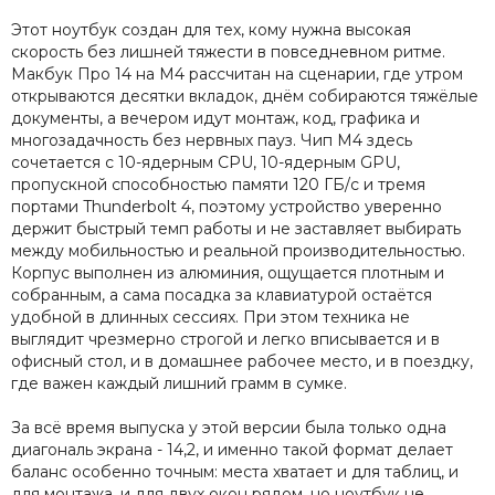
Этот ноутбук создан для тех, кому нужна высокая
скорость без лишней тяжести в повседневном ритме.
Макбук Про 14 на M4 рассчитан на сценарии, где утром
открываются десятки вкладок, днём собираются тяжёлые
документы, а вечером идут монтаж, код, графика и
многозадачность без нервных пауз. Чип M4 здесь
сочетается с 10-ядерным CPU, 10-ядерным GPU,
пропускной способностью памяти 120 ГБ/с и тремя
портами Thunderbolt 4, поэтому устройство уверенно
держит быстрый темп работы и не заставляет выбирать
между мобильностью и реальной производительностью.
Корпус выполнен из алюминия, ощущается плотным и
собранным, а сама посадка за клавиатурой остаётся
удобной в длинных сессиях. При этом техника не
выглядит чрезмерно строгой и легко вписывается и в
офисный стол, и в домашнее рабочее место, и в поездку,
где важен каждый лишний грамм в сумке.
За всё время выпуска у этой версии была только одна
диагональ экрана - 14,2, и именно такой формат делает
баланс особенно точным: места хватает и для таблиц, и
для монтажа, и для двух окон рядом, но ноутбук не