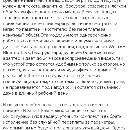
красивые названия, а в ваш рабочий ритм. Если ноутбук
нужен для текста, аналитики, браузера, созвонов и лёгкой
обработки фото, достаточно младшей связки. Когда в
течение дня открыты тяжёлые проекты, несколько
приложений и внешние экраны, логичнее смотреть на
запас по памяти и накопителю без переплаты за
ненужный объём. Эта модель умеет одновременно
работать со встроенным экраном и двумя внешними
дисплеями высокого разрешения, поддерживает Wi-Fi 6E,
Bluetooth 5.3, быструю зарядку через более мощный
адаптер и даёт до 24 часов воспроизведения видео, так
что устройство остаётся удобным не только за столом, но
и в поездках, на встречах и между офисом и домом. В
реальной работе это ощущается не цифрами в
спецификации, а тем, что система спокойно держит ритм,
не проваливается под нагрузкой и остаётся отзывчивой
даже в длинный рабочий день.
В покупке особенно важно не гадать, что именно
приедет. В Smart Sale можно спокойно сравнить
конфигурации под задачу, уточнить комплект и выбрать
исполнение без случайной переплаты за параметры,
которыми вы не будете пользоваться каждый день. Здесь