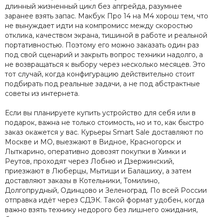
длинный жизненный цикл без апгрейда, разумнее
заранее взять запас. Макбук Про 14 на M4 хорош тем, что
не вынуждает идти на компромисс между скоростью
отклика, качеством экрана, тишиной в работе и реальной
портативностью. Поэтому его можно заказать один раз
под свой сценарий и закрыть вопрос техники надолго, а
не возвращаться к выбору через несколько месяцев. Это
тот случай, когда конфигурацию действительно стоит
подбирать под реальные задачи, а не под абстрактные
советы из интернета.
Если вы планируете купить устройство для себя или в
подарок, важна не только стоимость, но и то, как быстро
заказ окажется у вас. Курьеры Smart Sale доставляют по
Москве и МО, выезжают в Видное, Красногорск и
Лыткарино, оперативно довозят покупки в Химки и
Реутов, проходят через Лобню и Дзержинский,
приезжают в Люберцы, Мытищи и Балашиху, а затем
доставляют заказы в Котельники, Томилино,
Долгопрудный, Одинцово и Зеленоград. По всей России
отправка идёт через СДЭК. Такой формат удобен, когда
важно взять технику недорого без лишнего ожидания,