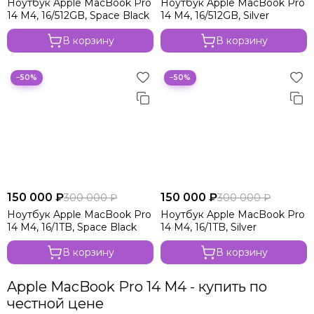
Ноутбук Apple MacBook Pro
Ноутбук Apple MacBook Pro
Apple MacBook Air 15 M2
14 M4, 16/512GB, Space Black
14 M4, 16/512GB, Silver
Apple MacBook Air 13 M2
В корзину
В корзину
Apple MacBook Air 13 M1
−50%
−50%
150 000 ₽
150 000 ₽
300 000 ₽
300 000 ₽
Ноутбук Apple MacBook Pro
Ноутбук Apple MacBook Pro
14 M4, 16/1TB, Space Black
14 M4, 16/1TB, Silver
В корзину
В корзину
Apple MacBook Pro 14 M4 - купить по
честной цене