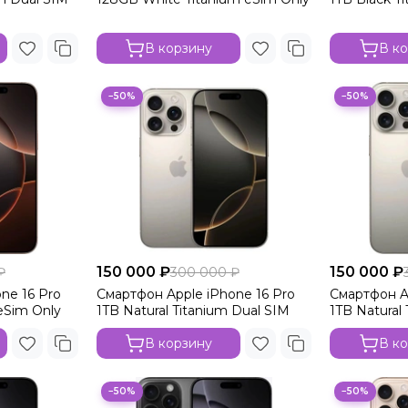
В корзину
В к
−50%
−50%
150 000 ₽
150 000 ₽
₽
300 000 ₽
ne 16 Pro
Смартфон Apple iPhone 16 Pro
Смартфон A
eSim Only
1TB Natural Titanium Dual SIM
1TB Natural
В корзину
В к
−50%
−50%