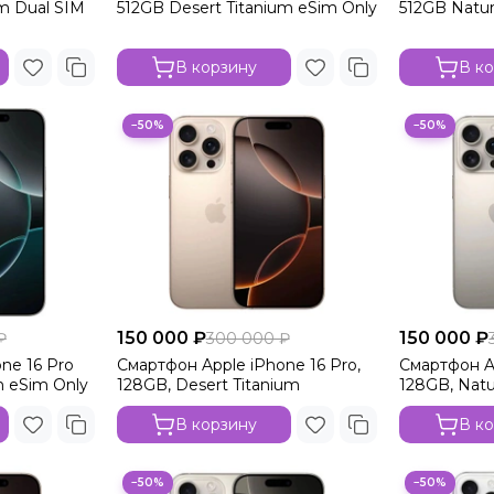
um Dual SIM
512GB Desert Titanium eSim Only
512GB Natur
В корзину
В к
−50%
−50%
150 000 ₽
150 000 ₽
₽
300 000 ₽
ne 16 Pro
Смартфон Apple iPhone 16 Pro,
Смартфон Ap
m eSim Only
128GB, Desert Titanium
128GB, Natu
В корзину
В к
−50%
−50%