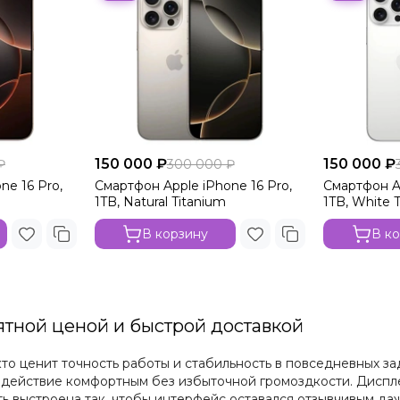
150 000 ₽
150 000 ₽
₽
300 000 ₽
ne 16 Pro,
Смартфон Apple iPhone 16 Pro,
Смартфон Ap
1TB, Natural Titanium
1TB, White 
В корзину
В к
ятной ценой и быстрой доставкой
кто ценит точность работы и стабильность в повседневных з
одействие комфортным без избыточной громоздкости. Дисплей
ь выстроена так, чтобы интерфейс оставался отзывчивым даж