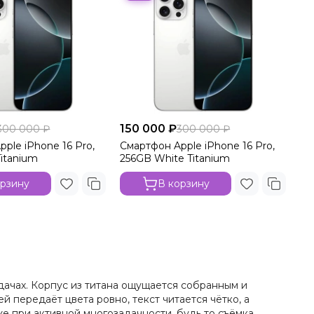
150 000 ₽
300 000 ₽
300 000 ₽
ple iPhone 16 Pro,
Смартфон Apple iPhone 16 Pro,
Titanium
256GB White Titanium
орзину
В корзину
адачах. Корпус из титана ощущается собранным и
 передаёт цвета ровно, текст читается чётко, а
е при активной многозадачности, будь то съёмка,