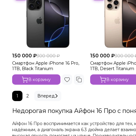
150 000 ₽
150 000 ₽
300 000 ₽
300 000 
Смартфон Apple iPhone 16 Pro,
Смартфон Apple iPho
1TB, Black Titanium
1TB, Desert Titanium
В корзину
В корзину
1
2
Вперед
Недорогая покупка Айфон 16 Про с пон
Айфон 16 Про воспринимается как устройство для тех, 
надёжным, а диагональ экрана 6.3 дюйма делает взаим
высокая яркость помогает на улице. Производительност