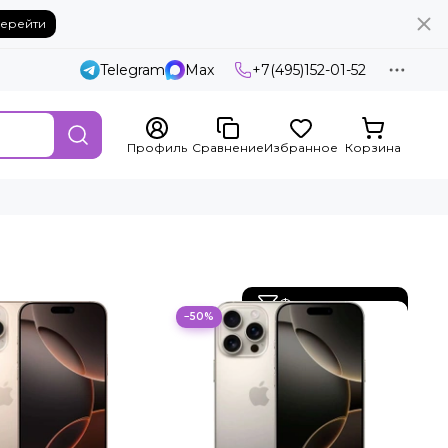
ерейти
Telegram
Max
+7(495)152-01-52
Профиль
Сравнение
Избранное
Корзина
Фильтр товаров
−50%