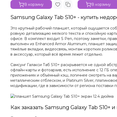
В корзину
В корзину
Samsung Galaxy Tab S10+ - купить недо
Это крупный рабочий планшет, который ощущается соб
ровную детализацию мелкого текста и спокойную карти
офисе. В комплект входит S Pen, поэтому заметки, пра
выполнен из Enhanced Armor Aluminum, планшет защищё
тяжёлые вкладки, видеосвязь, монтаж коротких ролико
в аксессуар, который всё время лежит отдельно.
Самсунг Галакси Таб S10+ раскрывается не одной абст
офлайн-карты и фотоархив, есть исполнение с 12 ГБ оп
приложениях и объёмный кэш, логичнее смотреть на ва
металлическим отблеском, и Platinum Silver, платиново
модификации, где в зависимости от региона поставки 
Как заказать Samsung Galaxy Tab S10+ и