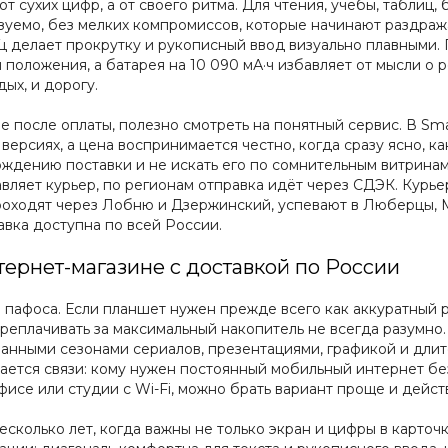
т сухих цифр, а от своего ритма. Для чтения, учёбы, таблиц, 
зуемо, без мелких компромиссов, которые начинают раздраж
 Гц делает прокрутку и рукописный ввод визуально плавными
 положения, а батарея на 10 090 мА·ч избавляет от мысли о
ых, и дорогу.
ие после оплаты, полезно смотреть на понятный сервис. В Sm
 версиях, а цена воспринимается честно, когда сразу ясно, к
ождению поставки и не искать его по сомнительным витрина
ляет курьер, по регионам отправка идёт через СДЭК. Курье
проходят через Лобню и Дзержинский, успевают в Люберцы, 
вка доступна по всей России.
тернет-магазине с доставкой по России
пафоса. Если планшет нужен прежде всего как аккуратный р
реплачивать за максимальный накопитель не всегда разумно.
чанными сезонами сериалов, презентациями, графикой и дли
ется связи: кому нужен постоянный мобильный интернет без 
 офисе или студии с Wi-Fi, можно брать вариант проще и дейс
есколько лет, когда важны не только экран и цифры в карточк