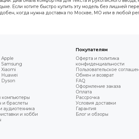
ции: диагональ комфортна для текста и рукописного ввода,
тдыхе. Если хотите быстро купить эту модель без лишней пе
удобен, когда нужна доставка по Москве, МО или в любой ре
Покупателям
 Apple
Оферта и политика
 Samsung
конфиденциальности
 Xiaomi
Пользовательское соглаше
 Huawei
Обмен и возврат
 Dyson
FAQ
Оформление заказа
Оплата
и компьютеры
Рассрочка
 и браслеты
Условия доставки
и аудиотехника
Гарантия
иставки и хобби
Блог и обзоры
ы