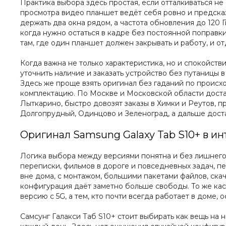
Практика выбора здесь простая, если отталкиваться не о
просмотра видео планшет ведёт себя ровно и предска
держать два окна рядом, а частота обновления до 120
когда нужно остаться в кадре без постоянной поправки
там, где один планшет должен закрывать и работу, и отд
Когда важна не только характеристика, но и спокойств
уточнить наличие и заказать устройство без путаницы в
Здесь же проще взять оригинал без гаданий по происх
комплектацию. По Москве и Московской области достав
Лыткарино, быстро довозят заказы в Химки и Реутов, 
Долгопрудный, Одинцово и Зеленоград, а дальше доста
Оригинал Samsung Galaxy Tab S10+ в ин
Логика выбора между версиями понятна и без лишнего 
переписки, фильмов в дороге и повседневных задач, пе
вне дома, с монтажом, большими пакетами файлов, ска
конфигурация даёт заметно больше свободы. То же каса
версию с 5G, а тем, кто почти всегда работает в доме,
Самсунг Галакси Таб S10+ стоит выбирать как вещь на н