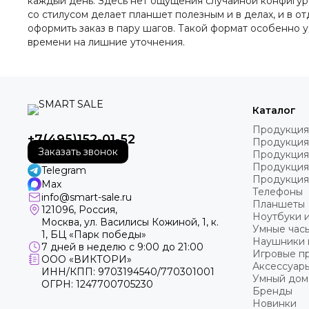
каждый день. Здесь нет ощущения случайной конфигура
со стилусом делает планшет полезным и в делах, и в о
оформить заказ в пару шагов. Такой формат особенно 
времени на лишние уточнения.
Каталог
Продукция
+7(495)152-01-52
Продукция
Заказать звонок
Продукция
Продукция
Telegram
Продукция
Max
Телефоны
info@smart-sale.ru
Планшеты
121096, Россия,
Ноутбуки 
Москва, ул. Василисы Кожиной, 1, к.
Умные часы
1, БЦ «Парк победы»
Наушники 
7 дней в неделю с 9:00 до 21:00
Игровые пр
ООО «ВИКТОРИ»
Аксессуар
ИНН/КПП: 9703194540/770301001
Умный дом
ОГРН: 1247700705230
Бренды
Новинки