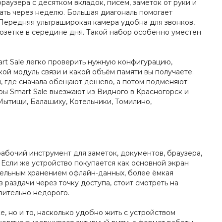
браузера с десятком вкладок, писем, заметок от руки и
ать через неделю. Большая диагональ помогает
. Передняя ультраширокая камера удобна для звонков,
 розетке в середине дня. Такой набор особенно уместен
art Sale легко проверить нужную конфигурацию,
акой модуль связи и какой объём памяти вы получаете.
м, где сначала обещают дешево, а потом подменяют
ры Smart Sale выезжают из Видного в Красногорск и
Мытищи, Балашиху, Котельники, Томилино,
абочий инструмент для заметок, документов, браузера,
 Если же устройство покупается как основной экран
тельным хранением офлайн-данных, более ёмкая
раздачи через точку доступа, стоит смотреть на
твительно недорого.
е, но и то, насколько удобно жить с устройством