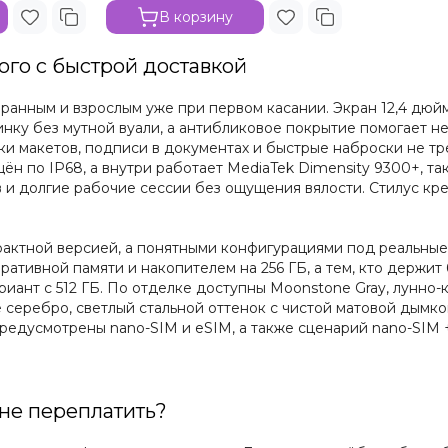
В корзину
рого с быстрой доставкой
ранным и взрослым уже при первом касании. Экран 12,4 дюй
нку без мутной вуали, а антибликовое покрытие помогает не
вки макетов, подписи в документах и быстрые наброски не т
н по IP68, а внутри работает MediaTek Dimensity 9300+, та
в и долгие рабочие сессии без ощущения вялости. Стилус кр
рактной версией, а понятными конфигурациями под реальные 
еративной памяти и накопителем на 256 ГБ, а тем, кто держи
риант с 512 ГБ. По отделке доступны Moonstone Gray, лунно
е серебро, светлый стальной оттенок с чистой матовой дымко
предусмотрены nano-SIM и eSIM, а также сценарий nano-SIM 
 не переплатить?