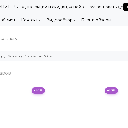
ИЕ! Выгодные акции и скидки, успейте поучаствовать 👉
П
кабинет
Контакты
Видеообзоры
Блог и обзоры
g
Samsung Galaxy Tab S10+
−50%
−50%