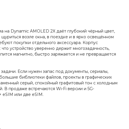
ма на Dynamic AMOLED 2X даёт глубокий чёрный цвет,
 щуриться возле окна, в поездке и в ярко освещённом
ребуют покупки отдельного аксессуара. Корпус
к что устройство уверенно держит многозадачность,
епится магнитно, быстро заряжается и не превращается
задачи. Если нужен запас под документы, сериалы,
т большие библиотеки файлов, проекты в графических
-каменный серый, спокойный графитовый тон с холодным
й. В продаже встречаются Wi-Fi версии и 5G-
+ eSIM или две eSIM.