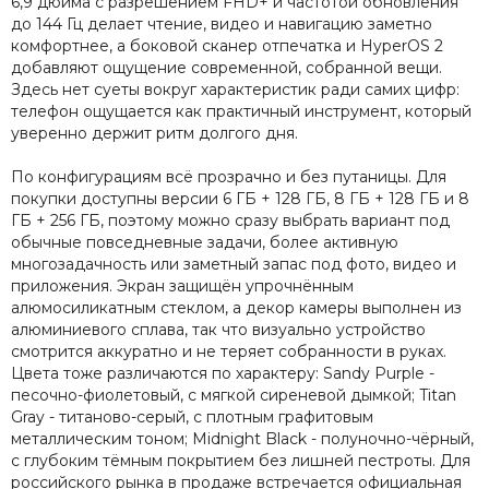
6,9 дюйма с разрешением FHD+ и частотой обновления
до 144 Гц делает чтение, видео и навигацию заметно
комфортнее, а боковой сканер отпечатка и HyperOS 2
добавляют ощущение современной, собранной вещи.
Здесь нет суеты вокруг характеристик ради самих цифр:
телефон ощущается как практичный инструмент, который
уверенно держит ритм долгого дня.
По конфигурациям всё прозрачно и без путаницы. Для
покупки доступны версии 6 ГБ + 128 ГБ, 8 ГБ + 128 ГБ и 8
ГБ + 256 ГБ, поэтому можно сразу выбрать вариант под
обычные повседневные задачи, более активную
многозадачность или заметный запас под фото, видео и
приложения. Экран защищён упрочнённым
алюмосиликатным стеклом, а декор камеры выполнен из
алюминиевого сплава, так что визуально устройство
смотрится аккуратно и не теряет собранности в руках.
Цвета тоже различаются по характеру: Sandy Purple -
песочно-фиолетовый, с мягкой сиреневой дымкой; Titan
Gray - титаново-серый, с плотным графитовым
металлическим тоном; Midnight Black - полуночно-чёрный,
с глубоким тёмным покрытием без лишней пестроты. Для
российского рынка в продаже встречается официальная