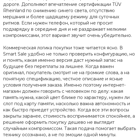
дороге. Дополняют впечатление сертификации TÜV
Rheinland по снижению синего света, отсутствию
мерцания и более щадящему режиму для суточных
ритмов. Если нужен телефон, который не просит
подзарядку в середине дня и не раздражает мелкими
компромиссами, этот вариант звучит очень убедительно.
Коммерческая логика покупки тоже читается ясно. В
Smart Sale удобно не только проверить конфигурацию, но
и понять, какая именно версия даст нужный запас на
будущее без переплаты за лишнее. Когда важен
оригинал, покупатель смотрит не на громкие слова, а на
понятную спецификацию, честное описание и ясные
условия получения заказа. Именно поэтому интернет-
магазин должен говорить с человеком по делу: какая
память нужна, какой цвет ближе по характеру, нужен ли
слот под карту памяти, насколько важна автономность и
как быстро приедет устройство. Когда все эти вопросы
закрыты заранее, стоимость воспринимается спокойнее, а
решение оформить покупку дешево не выглядит
случайным компромиссом. Такая подача помогает выбрать
технику осознанно, а не по эмоции одной минуты.