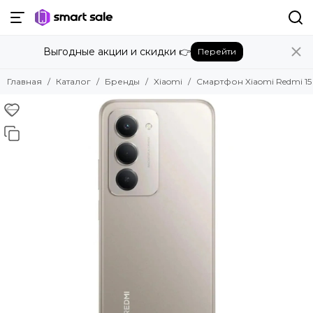
Назад
Выгодные акции и скидки 👉
Перейти
Бренды
Смотреть все бренды
Главная
Каталог
Бренды
Xiaomi
Смартфон Xiaomi Redmi 15 
Amazon
Apple
Beats
Bose
DJI
Dyson
Fujifilm
Google
GoPro
Honor
HUAWEI
Insta360
JBL
Marshall