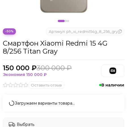
Microsoft
Nintendo
Oculus
OnePlus
ONYX BOOX
Артикул:
ph_xi_redmi154g_8_256_gry
−50%
OPPO
Смартфон Xiaomi Redmi 15 4G
Oukitel
8/256 Titan Gray
Pico
Plaud Note
POCO
150 000 ₽
300 000 ₽
Realme
Экономия
150 000 ₽
Samsung
В наличии
Оставить отзыв
Sony
Tecno
Valve
Загружаем варианты товара…
Whoop
Xbox
Xiaomi
Выбрать
ZTE