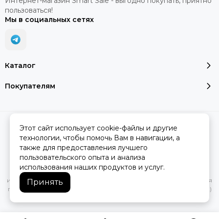
Интернет-магазин Smart Sale - выгодно покупать, приятно
пользоваться!
Мы в социальных сетях
Каталог
Покупателям
2026 © SMART SALE.
Карта сайта
Этот сайт использует cookie-файлы и другие
технологии, чтобы помочь Вам в навигации, а
также для предоставления лучшего
пользовательского опыта и анализа
Вся представленная на сайте информация, касающаяся
использования наших продуктов и услуг.
характеристик, стоимости товаров и услуг, носит
информационный характер и ни при каких условиях не является
Принять
публичной офертой, определяемой положениями Статьи 437(2)
Гражданского кодекса РФ.