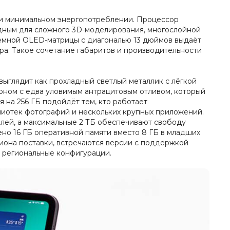
при минимальном энергопотреблении. Процессор
одным для сложного 3D-моделирования, многослойной
демной OLED-матрицы с диагональю 13 дюймов выдаёт
тра. Такое сочетание габаритов и производительности
 выглядит как прохладный светлый металлик с лёгкой
тоном с едва уловимым антрацитовым отливом, который
 на 256 ГБ подойдёт тем, кто работает
блиотек фотографий и нескольких крупных приложений.
лей, а максимальные 2 ТБ обеспечивают свободу
лено 16 ГБ оперативной памяти вместо 8 ГБ в младших
региона поставки, встречаются версии с поддержкой
е региональные конфигурации.