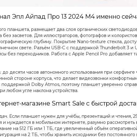
инал Эпл Айпад Про 13 2024 М4 именно сейч
го планшета, размещает два слоя органических светодиодов 
а без засветов. Для иллюстраторов, фотографов и колористов
графическую глубину. Покрытие Nano-texture стекла, досту
лнечном свете. Разъём USB-C с поддержкой Thunderbolt 3 и
 без переходников. Работа с Apple Pencil Pro добавляет т
: до десяти часов автономного использования при серфинге 
нной стороне корпуса, что делает видеозвонки комфортным
 поддержкой Dolby Atmos, поэтому планшет уверенно справ
ри любом угле наклона устройства.
ернет-магазине Smart Sale с быстрой дост
ач. Если планшет нужен для учёбы, презентаций и чтения, 2
я и нуждается в мобильном интернете, разумно рассмотреть в
ание на 512 ГБ или 1 ТБ, где увеличенный объём оперативно
урация на 2 ТБ, чтобы хранить исходники без постоянного 