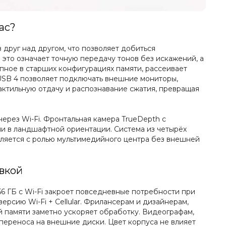
ас?
друг над другом, что позволяет добиться
 это означает точную передачу тонов без искажений, а
пное в старших конфигурациях памяти, рассеивает
 USB 4 позволяет подключать внешние мониторы,
актильную отдачу и распознавание сжатия, превращая
через Wi-Fi. Фронтальная камера TrueDepth с
и в ландшафтной ориентации. Система из четырёх
ляется с ролью мультимедийного центра без внешней
авкой
56 ГБ с Wi-Fi закроет повседневные потребности при
ерсию Wi-Fi + Cellular. Фрилансерам и дизайнерам,
й памяти заметно ускоряет обработку. Видеографам,
переноса на внешние диски. Цвет корпуса не влияет