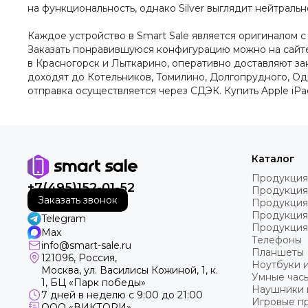
на функциональность, однако Silver выглядит нейтральн
Каждое устройство в Smart Sale является оригиналом 
Заказать понравившуюся конфигурацию можно на сайте 
в Красногорск и Лыткарино, оперативно доставляют за
доходят до Котельников, Томилино, Долгопрудного, Од
отправка осуществляется через СДЭК. Купить Apple iPa
Каталог
Продукция
+7(495)152-01-52
Продукция
Заказать звонок
Продукция
Продукция
Telegram
Продукция
Max
Телефоны
info@smart-sale.ru
Планшеты
121096, Россия,
Ноутбуки 
Москва, ул. Василисы Кожиной, 1, к.
Умные часы
1, БЦ «Парк победы»
Наушники 
7 дней в неделю с 9:00 до 21:00
Игровые пр
ООО «ВИКТОРИ»