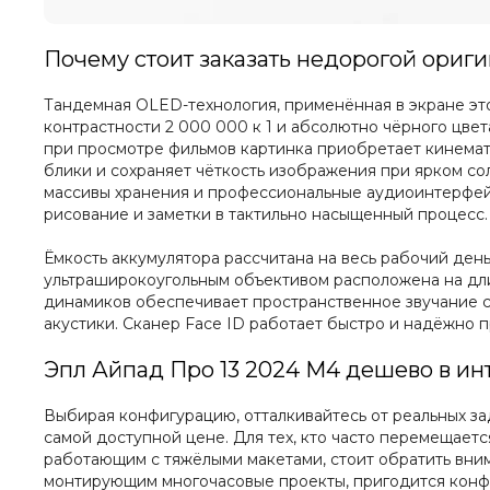
Почему стоит заказать недорогой ориг
Тандемная OLED-технология, применённая в экране это
контрастности 2 000 000 к 1 и абсолютно чёрного цвет
при просмотре фильмов картинка приобретает кинемато
блики и сохраняет чёткость изображения при ярком со
массивы хранения и профессиональные аудиоинтерфейсы
рисование и заметки в тактильно насыщенный процесс.
Ёмкость аккумулятора рассчитана на весь рабочий день
ультраширокоугольным объективом расположена на дли
динамиков обеспечивает пространственное звучание с
акустики. Сканер Face ID работает быстро и надёжно п
Эпл Айпад Про 13 2024 М4 дешево в инт
Выбирая конфигурацию, отталкивайтесь от реальных зад
самой доступной цене. Для тех, кто часто перемещаетс
работающим с тяжёлыми макетами, стоит обратить вним
монтирующим многочасовые проекты, пригодится конфиг