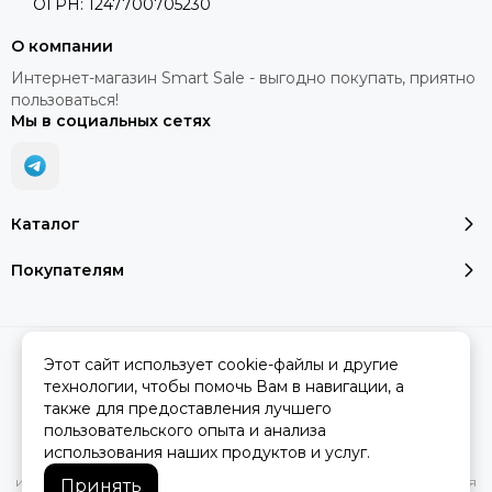
ОГРН: 1247700705230
О компании
Интернет-магазин Smart Sale - выгодно покупать, приятно
пользоваться!
Мы в социальных сетях
Каталог
Покупателям
2026 © SMART SALE.
Карта сайта
Этот сайт использует cookie-файлы и другие
технологии, чтобы помочь Вам в навигации, а
также для предоставления лучшего
пользовательского опыта и анализа
Вся представленная на сайте информация, касающаяся
использования наших продуктов и услуг.
характеристик, стоимости товаров и услуг, носит
информационный характер и ни при каких условиях не является
Принять