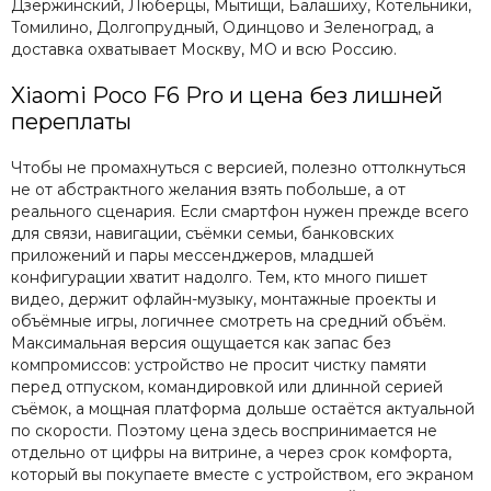
Дзержинский, Люберцы, Мытищи, Балашиху, Котельники,
Томилино, Долгопрудный, Одинцово и Зеленоград, а
доставка охватывает Москву, МО и всю Россию.
Xiaomi Poco F6 Pro и цена без лишней
переплаты
Чтобы не промахнуться с версией, полезно оттолкнуться
не от абстрактного желания взять побольше, а от
реального сценария. Если смартфон нужен прежде всего
для связи, навигации, съёмки семьи, банковских
приложений и пары мессенджеров, младшей
конфигурации хватит надолго. Тем, кто много пишет
видео, держит офлайн-музыку, монтажные проекты и
объёмные игры, логичнее смотреть на средний объём.
Максимальная версия ощущается как запас без
компромиссов: устройство не просит чистку памяти
перед отпуском, командировкой или длинной серией
съёмок, а мощная платформа дольше остаётся актуальной
по скорости. Поэтому цена здесь воспринимается не
отдельно от цифры на витрине, а через срок комфорта,
который вы покупаете вместе с устройством, его экраном