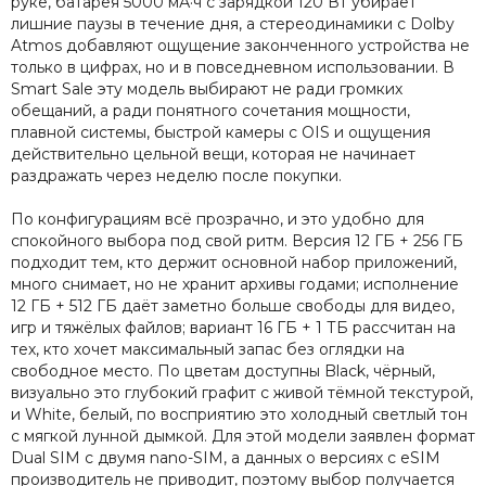
руке, батарея 5000 мА·ч с зарядкой 120 Вт убирает
лишние паузы в течение дня, а стереодинамики с Dolby
Atmos добавляют ощущение законченного устройства не
только в цифрах, но и в повседневном использовании. В
Smart Sale эту модель выбирают не ради громких
обещаний, а ради понятного сочетания мощности,
плавной системы, быстрой камеры с OIS и ощущения
действительно цельной вещи, которая не начинает
раздражать через неделю после покупки.
По конфигурациям всё прозрачно, и это удобно для
спокойного выбора под свой ритм. Версия 12 ГБ + 256 ГБ
подходит тем, кто держит основной набор приложений,
много снимает, но не хранит архивы годами; исполнение
12 ГБ + 512 ГБ даёт заметно больше свободы для видео,
игр и тяжёлых файлов; вариант 16 ГБ + 1 ТБ рассчитан на
тех, кто хочет максимальный запас без оглядки на
свободное место. По цветам доступны Black, чёрный,
визуально это глубокий графит с живой тёмной текстурой,
и White, белый, по восприятию это холодный светлый тон
с мягкой лунной дымкой. Для этой модели заявлен формат
Dual SIM с двумя nano-SIM, а данных о версиях с eSIM
производитель не приводит, поэтому выбор получается