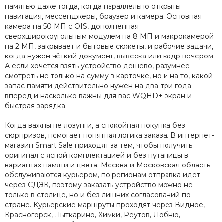
памятью даже тогда, когда параллельно открыты
навигация, мессенджеры, браузер и камера. Основная
камера на 50 МП с OIS, дополненная
сверхширокоугольным модулем на 8 МП и макрокамерой
на 2 МП, закрывает и бытовые сюжеты, и рабочие задачи,
когда нужен чёткий документ, вывеска или кадр вечером.
А если хочется взять устройство дешево, разумнее
смотреть не только на сумму в карточке, но и на то, какой
запас памяти действительно нужен на два-три года
вперёд и насколько важны для вас WQHD+ экран и
быстрая зарядка.
Когда важны не лозунги, а спокойная покупка без
сюрпризов, помогает понятная логика заказа. В интернет-
магазин Smart Sale приходят за тем, чтобы получить
оригинал с ясной комплектацией и без путаницы в
вариантах памяти и цвета. Москва и Московская область
обслуживаются курьером, по регионам отправка идёт
через СДЭК, поэтому заказать устройство можно не
только в столице, но и без лишних согласований по
стране. Курьерские маршруты проходят через Видное,
Красногорск, Лыткарино, Химки, Реутов, Лобню,