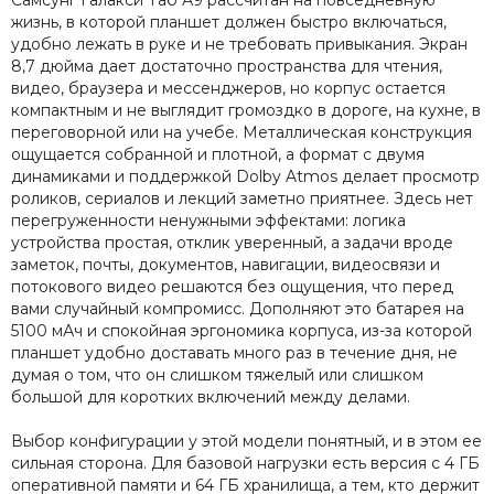
Самсунг Галакси Таб А9 рассчитан на повседневную
жизнь, в которой планшет должен быстро включаться,
удобно лежать в руке и не требовать привыкания. Экран
8,7 дюйма дает достаточно пространства для чтения,
видео, браузера и мессенджеров, но корпус остается
компактным и не выглядит громоздко в дороге, на кухне, в
переговорной или на учебе. Металлическая конструкция
ощущается собранной и плотной, а формат с двумя
динамиками и поддержкой Dolby Atmos делает просмотр
роликов, сериалов и лекций заметно приятнее. Здесь нет
перегруженности ненужными эффектами: логика
устройства простая, отклик уверенный, а задачи вроде
заметок, почты, документов, навигации, видеосвязи и
потокового видео решаются без ощущения, что перед
вами случайный компромисс. Дополняют это батарея на
5100 мАч и спокойная эргономика корпуса, из-за которой
планшет удобно доставать много раз в течение дня, не
думая о том, что он слишком тяжелый или слишком
большой для коротких включений между делами.
Выбор конфигурации у этой модели понятный, и в этом ее
сильная сторона. Для базовой нагрузки есть версия с 4 ГБ
оперативной памяти и 64 ГБ хранилища, а тем, кто держит