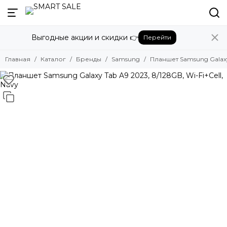
Назад
Выгодные акции и скидки 👉
Перейти
Бренды
Смотреть все бренды
Главная
Каталог
Бренды
Samsung
Планшет Samsung Galaxy 
Amazon
Apple
Beats
Bose
DJI
Dyson
Fujifilm
Google
GoPro
Honor
HUAWEI
Insta360
JBL
Marshall