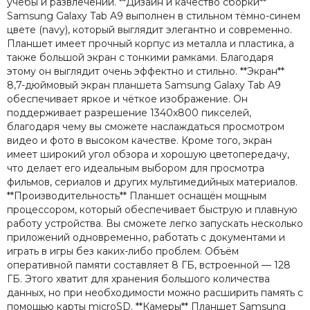
учёбы и развлечений. **Дизайн и качество сборки**
Samsung Galaxy Tab A9 выполнен в стильном тёмно-синем
цвете (navy), который выглядит элегантно и современно.
Планшет имеет прочный корпус из металла и пластика, а
также большой экран с тонкими рамками. Благодаря
этому он выглядит очень эффектно и стильно. **Экран**
8,7-дюймовый экран планшета Samsung Galaxy Tab A9
обеспечивает яркое и чёткое изображение. Он
поддерживает разрешение 1340x800 пикселей,
благодаря чему вы сможете наслаждаться просмотром
видео и фото в высоком качестве. Кроме того, экран
имеет широкий угол обзора и хорошую цветопередачу,
что делает его идеальным выбором для просмотра
фильмов, сериалов и других мультимедийных материалов.
**Производительность** Планшет оснащён мощным
процессором, который обеспечивает быструю и плавную
работу устройства. Вы сможете легко запускать несколько
приложений одновременно, работать с документами и
играть в игры без каких-либо проблем. Объём
оперативной памяти составляет 8 ГБ, встроенной — 128
ГБ. Этого хватит для хранения большого количества
данных, но при необходимости можно расширить память с
помощью карты microSD. **Камеры** Планшет Samsung