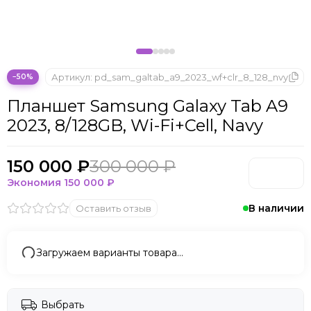
Microsoft
Nintendo
Oculus
OnePlus
ONYX BOOX
Артикул:
pd_sam_galtab_a9_2023_wf+clr_8_128_nvy
−50%
OPPO
Планшет Samsung Galaxy Tab A9
Oukitel
2023, 8/128GB, Wi-Fi+Cell, Navy
Pico
Plaud Note
POCO
150 000 ₽
300 000 ₽
Realme
Экономия
150 000 ₽
Samsung
В наличии
Оставить отзыв
Sony
Tecno
Valve
Загружаем варианты товара…
Whoop
Xbox
Xiaomi
Выбрать
ZTE