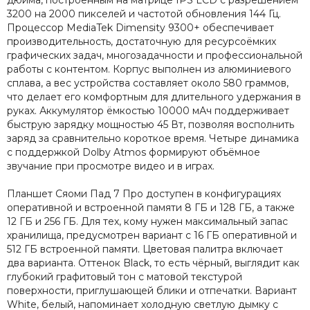
дюйма, построенным на матрице IPS LCD с разрешением
3200 на 2000 пикселей и частотой обновления 144 Гц.
Процессор MediaTek Dimensity 9300+ обеспечивает
производительность, достаточную для ресурсоёмких
графических задач, многозадачности и профессиональной
работы с контентом. Корпус выполнен из алюминиевого
сплава, а вес устройства составляет около 580 граммов,
что делает его комфортным для длительного удержания в
руках. Аккумулятор ёмкостью 10000 мАч поддерживает
быструю зарядку мощностью 45 Вт, позволяя восполнить
заряд за сравнительно короткое время. Четыре динамика
с поддержкой Dolby Atmos формируют объёмное
звучание при просмотре видео и в играх.
Планшет Сяоми Пад 7 Про доступен в конфигурациях
оперативной и встроенной памяти 8 ГБ и 128 ГБ, а также
12 ГБ и 256 ГБ. Для тех, кому нужен максимальный запас
хранилища, предусмотрен вариант с 16 ГБ оперативной и
512 ГБ встроенной памяти. Цветовая палитра включает
два варианта. Оттенок Black, то есть чёрный, выглядит как
глубокий графитовый тон с матовой текстурой
поверхности, приглушающей блики и отпечатки. Вариант
White, белый, напоминает холодную светлую дымку с