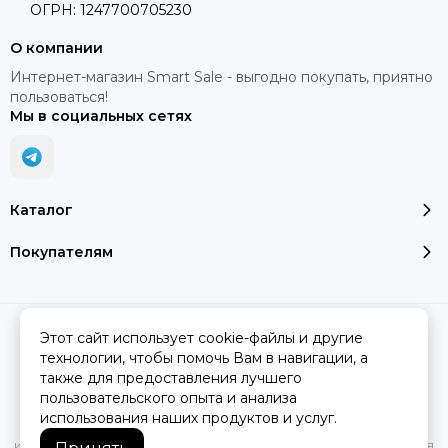
ОГРН: 1247700705230
О компании
Интернет-магазин Smart Sale - выгодно покупать, приятно
пользоваться!
Мы в социальных сетях
Каталог
Покупателям
2026 © SMART SALE.
Карта сайта
Этот сайт использует cookie-файлы и другие
технологии, чтобы помочь Вам в навигации, а
также для предоставления лучшего
пользовательского опыта и анализа
Вся представленная на сайте информация, касающаяся
использования наших продуктов и услуг.
характеристик, стоимости товаров и услуг, носит
информационный характер и ни при каких условиях не является