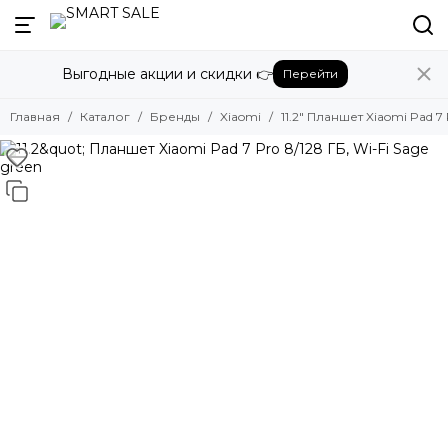
Назад
Выгодные акции и скидки 👉
Перейти
Бренды
Смотреть все бренды
Главная
Каталог
Бренды
Xiaomi
11.2" Планшет Xiaomi Pad 7 
Amazon
Apple
Beats
Bose
DJI
Dyson
Fujifilm
Google
GoPro
Honor
HUAWEI
Insta360
JBL
Marshall