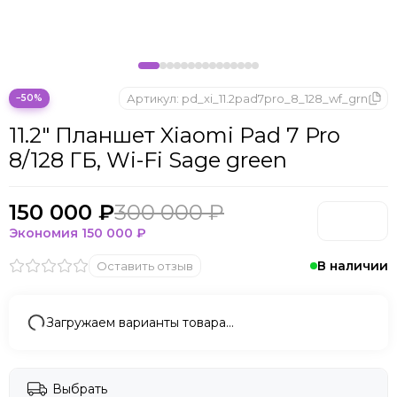
Microsoft
Nintendo
Oculus
OnePlus
ONYX BOOX
Артикул:
pd_xi_11.2pad7pro_8_128_wf_grn
−50%
OPPO
11.2" Планшет Xiaomi Pad 7 Pro
Oukitel
8/128 ГБ, Wi-Fi Sage green
Pico
Plaud Note
POCO
150 000 ₽
300 000 ₽
Realme
Экономия
150 000 ₽
Samsung
В наличии
Оставить отзыв
Sony
Tecno
Valve
Загружаем варианты товара…
Whoop
Xbox
Xiaomi
Выбрать
ZTE