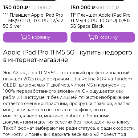
150 000 ₽
150 000 ₽
300 000 ₽
300 000 ₽
11" Планшет Apple iPad Pro
11" Планшет Apple iPad Pro
11 M5(9 CPU, 10 GPU) 12/512
11 M5(9 CPU, 10 GPU) 12/512
5G Silver
5G Space Black
В корзину
В корзину
Apple iPad Pro 11 M5 5G - купить недорого
в интернет-магазине
Эпл Айпад Про 11 M5 5G - это тонкий профессиональный
планшет 2025 года с экраном Ultra Retina XDR на Tandem
OLED, диагональю 11 дюймов, чипом M5 и корпусом из
100% переработанного алюминия. Он ощущается как
рабочий инструмент без лишней тяжести: изображение
остается очень контрастным, прокрутка плавной, а запас
мощности заметен не только в графике, но и в
многозадачности, монтаже, работе с большими
документами и долгих сессиях без просадок по отклику.
Такой формат выбирают не ради статуса, а ради скорости,
точности и привычки держать весь важный проект под