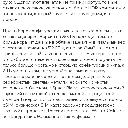
рукой. Дополняют впечатление тонкий корпус, точный
отклик при касании, уверенная работа с HDR-контентом и
запас яркости, который заметен и в помещении, и в
дороге.
При выборе конфигурации важны не только объемы, но и
логика сценария. Версия на 256 ГБ подходит тем, кто
больше хранит данные в облаке и ценит минимальный вес
расходов, вариант на 512 ГБ дает спокойный запас под
приложения и файлы, исполнение на 1 ТБ интересно тем,
кто работает с тяжелыми проектами и хочет получить не
только больше места, но и старшую конфигурацию чипа, а
2 ТБ уместны там, где устройство заменяет сразу
несколько рабочих ролей. По цветам доступны Silver -
серебристый, светлый металлический тон с чистым
холодным отблеском, и Space Black - космический черный,
глубокий графитовый оттенок с мягкой антрацитовой
дымкой. В версиях с сотовой связью используется только
eSIM, физическая SIM-карта здесь не предусмотрена,
поэтому в продаже в России встречаются Wi-Fi + Cellular
конфигурации с 5G именно в таком формате.