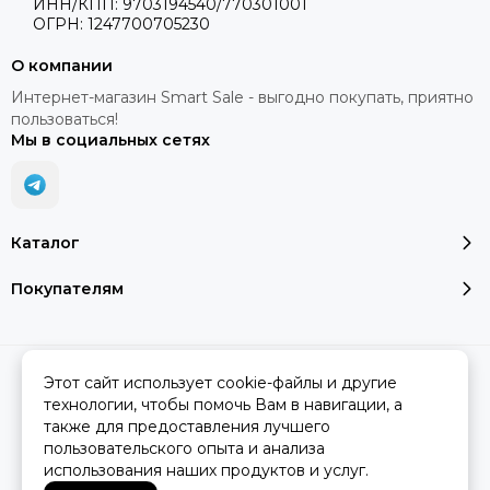
ИНН/КПП: 9703194540/770301001
ОГРН: 1247700705230
О компании
Интернет-магазин Smart Sale - выгодно покупать, приятно
пользоваться!
Мы в социальных сетях
Каталог
Покупателям
2026 © SMART SALE.
Карта сайта
Этот сайт использует cookie-файлы и другие
технологии, чтобы помочь Вам в навигации, а
также для предоставления лучшего
пользовательского опыта и анализа
Вся представленная на сайте информация, касающаяся
использования наших продуктов и услуг.
характеристик, стоимости товаров и услуг, носит