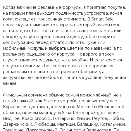
Когда важны не рекламные формулы, а понятная покупка,
на первый план выходят подлинность устройства, ясная
комплектация и прозрачная стоимость. В Smart Sale
проще купить именно тот вариант, который нужен под
ваши задачи, без попытки навязать лишнюю память или
неподходящий формат связи. Здесь удобно сверить
конфигурацию перед оплатой, понять, нужен ли
мобильный модуль, и выбрать цвет не по названию, а по
реальному ощущению от корпуса. Недорого в таком
случае означает разумно, а не случайно. И если хочется
получить оригинал без сомнительных компромиссов,
решающим становится не громкое обещание, а
аккуратная логика выбора и понятные условия получения
заказа.
Финальный аргумент обычно самый приземлённый, но и
самый важный: как быстро устройство окажется у вас.
Курьерская доставка доступна по Москве и Московской
области, причём маршруты Smart Sale проходят через
Видное, Красногорск, Лыткарино, Химки, Реутов, Лобню,
Дзержинский, Люберцы, Мытищи, Балашиху, Котельники,
Томилино, Долгопрудный, Одинцово и Зеленоград. По