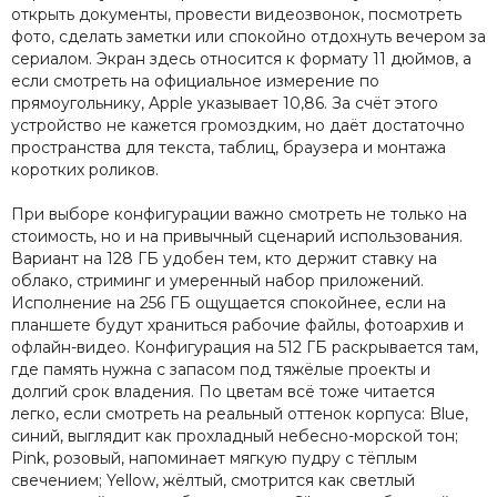
открыть документы, провести видеозвонок, посмотреть
фото, сделать заметки или спокойно отдохнуть вечером за
сериалом. Экран здесь относится к формату 11 дюймов, а
если смотреть на официальное измерение по
прямоугольнику, Apple указывает 10,86. За счёт этого
устройство не кажется громоздким, но даёт достаточно
пространства для текста, таблиц, браузера и монтажа
коротких роликов.
При выборе конфигурации важно смотреть не только на
стоимость, но и на привычный сценарий использования.
Вариант на 128 ГБ удобен тем, кто держит ставку на
облако, стриминг и умеренный набор приложений.
Исполнение на 256 ГБ ощущается спокойнее, если на
планшете будут храниться рабочие файлы, фотоархив и
офлайн-видео. Конфигурация на 512 ГБ раскрывается там,
где память нужна с запасом под тяжёлые проекты и
долгий срок владения. По цветам всё тоже читается
легко, если смотреть на реальный оттенок корпуса: Blue,
синий, выглядит как прохладный небесно-морской тон;
Pink, розовый, напоминает мягкую пудру с тёплым
свечением; Yellow, жёлтый, смотрится как светлый