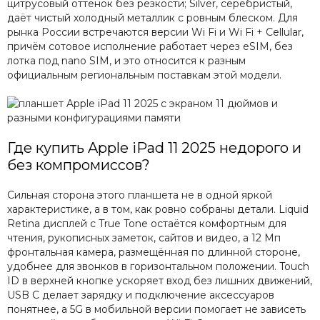
цитрусовый оттенок без резкости; Silver, серебристый,
даёт чистый холодный металлик с ровным блеском. Для
рынка России встречаются версии Wi Fi и Wi Fi + Cellular,
причём сотовое исполнение работает через eSIM, без
лотка под nano SIM, и это относится к разным
официальным региональным поставкам этой модели.
Где купить Apple iPad 11 2025 недорого и
без компромиссов?
Сильная сторона этого планшета не в одной яркой
характеристике, а в том, как ровно собраны детали. Liquid
Retina дисплей с True Tone остаётся комфортным для
чтения, рукописных заметок, сайтов и видео, а 12 Мп
фронтальная камера, размещённая по длинной стороне,
удобнее для звонков в горизонтальном положении. Touch
ID в верхней кнопке ускоряет вход без лишних движений,
USB C делает зарядку и подключение аксессуаров
понятнее, а 5G в мобильной версии помогает не зависеть