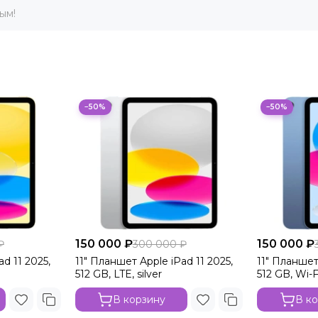
ым!
−50%
−50%
150 000 ₽
150 000 ₽
₽
300 000 ₽
d 11 2025,
11" Планшет Apple iPad 11 2025,
11" Планшет
512 GB, LTE, silver
512 GB, Wi-F
В корзину
В к