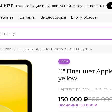
ИЕ! Выгодные акции и скидки, успейте поучаствовать 👉
П
кабинет
Контакты
Видеообзоры
Блог и обзоры
d 11 2025
11" Планшет Apple iPad 11 2025, 256 GB, LTE, yellow
−50%
11" Планшет Apple
yellow
Артикул:
pd_app_11_2025_lte_2
150 000 ₽
300 00
Экономия
150 000 ₽