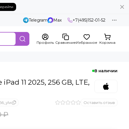
ерейти
Telegram
Max
+7(495)152-01-52
Профиль
Сравнение
Избранное
Корзина
В наличии
 iPad 11 2025, 256 GB, LTE,
56_ylw
Оставить отзыв
0 ₽