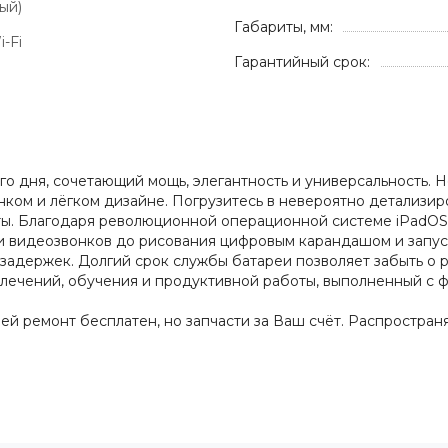
ый)
Габариты, мм:
i-Fi
Гарантийный срок:
ого дня, сочетающий мощь, элегантность и универсальность. 
нком и лёгком дизайне. Погрузитесь в невероятно детализир
оты. Благодаря революционной операционной системе iPadO
 и видеозвонков до рисования цифровым карандашом и запу
держек. Долгий срок службы батареи позволяет забыть о розе
влечений, обучения и продуктивной работы, выполненный с 
дней ремонт бесплатен, но запчасти за Ваш счёт. Распростра