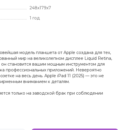
248x179x7
1 год
Новейшая модель планшета от Apple создана для тех,
ованный мир на великолепном дисплее Liquid Retina,
S он становится вашим мощным инструментом для
ска профессиональных приложений. Невероятно
тке на весь день. Apple iPad 11 (2025) — это не
фирменным вниманием к деталям.
няется только на заводской брак при соблюдении