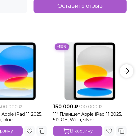
Оставить отзыв
−50%
150 000 ₽
15
300 000 ₽
300 000 ₽
 Apple iPad 11 2025,
11" Планшет Apple iPad 11 2025,
11
i, blue
512 GB, Wi-Fi, silver
25
орзину
В корзину