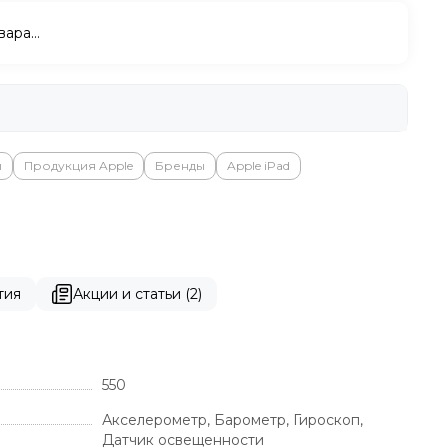
вара…
ы
Продукция Apple
Бренды
Apple iPad
тия
Акции и статьи (2)
550
Акселерометр, Барометр, Гироскоп,
Датчик освещенности