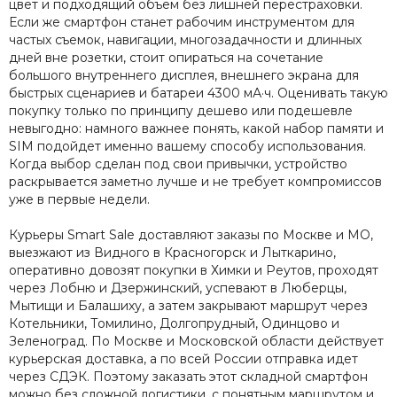
цвет и подходящий объем без лишней перестраховки.
Если же смартфон станет рабочим инструментом для
частых съемок, навигации, многозадачности и длинных
дней вне розетки, стоит опираться на сочетание
большого внутреннего дисплея, внешнего экрана для
быстрых сценариев и батареи 4300 мА·ч. Оценивать такую
покупку только по принципу дешево или подешевле
невыгодно: намного важнее понять, какой набор памяти и
SIM подойдет именно вашему способу использования.
Когда выбор сделан под свои привычки, устройство
раскрывается заметно лучше и не требует компромиссов
уже в первые недели.
Курьеры Smart Sale доставляют заказы по Москве и МО,
выезжают из Видного в Красногорск и Лыткарино,
оперативно довозят покупки в Химки и Реутов, проходят
через Лобню и Дзержинский, успевают в Люберцы,
Мытищи и Балашиху, а затем закрывают маршрут через
Котельники, Томилино, Долгопрудный, Одинцово и
Зеленоград. По Москве и Московской области действует
курьерская доставка, а по всей России отправка идет
через СДЭК. Поэтому заказать этот складной смартфон
можно без сложной логистики, с понятным маршрутом и