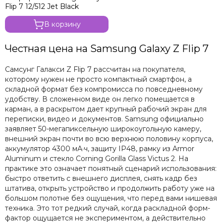
Flip 7 12/512 Jet Black
В корзину
Честная цена на Samsung Galaxy Z Flip 7
Самсунг Галакси Z Flip 7 рассчитан на покупателя,
которому нужен не просто компактный смартфон, а
складной формат без компромисса по повседневному
удобству. В сложенном виде он легко помещается в
карман, а в раскрытом дает крупный рабочий экран для
переписки, видео и документов. Samsung официально
заявляет 50-мегапиксельную широкоугольную камеру,
внешний экран почти во всю верхнюю половину корпуса,
аккумулятор 4300 мА·ч, защиту IP48, рамку из Armor
Aluminum и стекло Corning Gorilla Glass Victus 2. На
практике это означает понятный сценарий использования:
быстро ответить с внешнего дисплея, снять кадр без
штатива, открыть устройство и продолжить работу уже на
большом полотне без ощущения, что перед вами нишевая
техника. Это тот редкий случай, когда раскладной форм-
фактор ощущается не экспериментом, а действительно