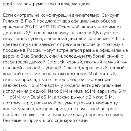
удобным инструментом на каждый день.
Если смотреть на конфигурации внимательно, Самсунг
Галакси Z Flip 7 предлагает два официальных объема
хранения: 256 ГБ и 512 ГБ. Основной экран у него имеет
диагональ 6,9 в полном прямоугольнике и 6,8 с учетом
скругленных углов, а внешний дисплей составляет 4,1. По
цветам ситуация зависит от региона поставки, поэтому в
продаже в России могут встречаться разные официальные
версии: Blue Shadow, синий, холодный глубокий синий с
графитовой дымкой; Jetblack, черный, плотный темный тон
с ровной лаковой глубиной; Coralred, коралловый, теплый
красный с мягким розоватым подтоном; Mint, мятный,
светлый прохладный оттенок с чистой пастельной
свежестью. По SIM-картам у модели есть региональные
исполнения с одной Nano SIM и Multi eSIM, варианты SIM
1 + eSIM или Dual eSIM, а также рынки с 2 Nano SIM,
поэтому перед покупкой разумно уточнить именно ту
конфигурацию, которая приедет к вам. Такой вопрос
особенно важен, если вы хотите сразу перенести номер
без замены привычного сценария связи.