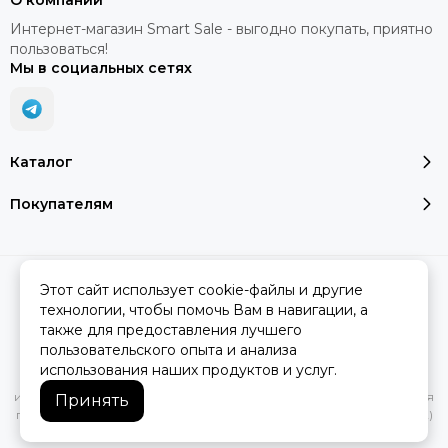
О компании
Интернет-магазин Smart Sale - выгодно покупать, приятно
пользоваться!
Мы в социальных сетях
Каталог
Покупателям
2026 © SMART SALE.
Карта сайта
Этот сайт использует cookie-файлы и другие
технологии, чтобы помочь Вам в навигации, а
также для предоставления лучшего
пользовательского опыта и анализа
Вся представленная на сайте информация, касающаяся
использования наших продуктов и услуг.
характеристик, стоимости товаров и услуг, носит
информационный характер и ни при каких условиях не является
Принять
публичной офертой, определяемой положениями Статьи 437(2)
Гражданского кодекса РФ.