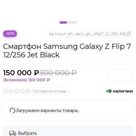
Microsoft
Nintendo
Oculus
OnePlus
ONYX BOOX
Артикул:
ph_sam_glx_zflip7_12_256_blk
−50%
OPPO
Смартфон Samsung Galaxy Z Flip 7
Oukitel
12/256 Jet Black
Pico
Plaud Note
POCO
150 000 ₽
300 000 ₽
Realme
Экономия
150 000 ₽
Samsung
В наличии
Оставить отзыв
Sony
Tecno
Valve
Загружаем варианты товара…
Whoop
Xbox
Xiaomi
Выбрать
ZTE