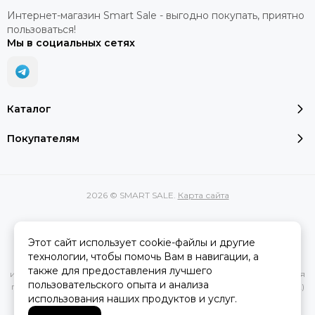
Интернет-магазин Smart Sale - выгодно покупать, приятно
пользоваться!
Мы в социальных сетях
Каталог
Покупателям
2026 © SMART SALE.
Карта сайта
Этот сайт использует cookie-файлы и другие
Вся представленная на сайте информация, касающаяся
технологии, чтобы помочь Вам в навигации, а
характеристик, стоимости товаров и услуг, носит
также для предоставления лучшего
информационный характер и ни при каких условиях не является
пользовательского опыта и анализа
публичной офертой, определяемой положениями Статьи 437(2)
использования наших продуктов и услуг.
Гражданского кодекса РФ.