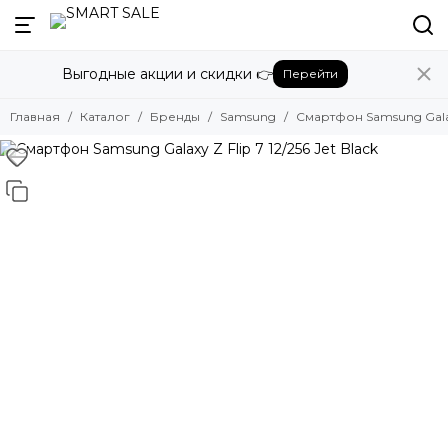
Назад
Выгодные акции и скидки 👉
Перейти
Бренды
Смотреть все бренды
Главная
Каталог
Бренды
Samsung
Смартфон Samsung Galaxy 
Amazon
Apple
Beats
Bose
DJI
Dyson
Fujifilm
Google
GoPro
Honor
HUAWEI
Insta360
JBL
Marshall