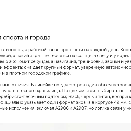
я спорта и города
оративность, а рабочий запас прочности на каждый день. Кор
ой, а яркий экран не теряется на солнце, в снегу и у воды.
ьно экономит секунды, а навигация, тренировки, звонки и у
ди эффекта: она дает крупный формат, уверенную автономнос
 и в плотном городском графике.
ьные отличия. В линейке предусмотрен один объём встроенно
чувства тесного хранилища. По цветам стоит выбирать не по 
серебристо-песочным подтоном; Black, черный титан, восприн
официально указывает один формат экрана в корпусе 49 мм, с
е исполнения, включая A2986 и A2987, но логика связи у них