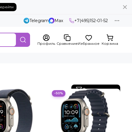
ерейти
Telegram
Max
+7(495)152-01-52
Профиль
Сравнение
Избранное
Корзина
Фильтр товаров
−50%