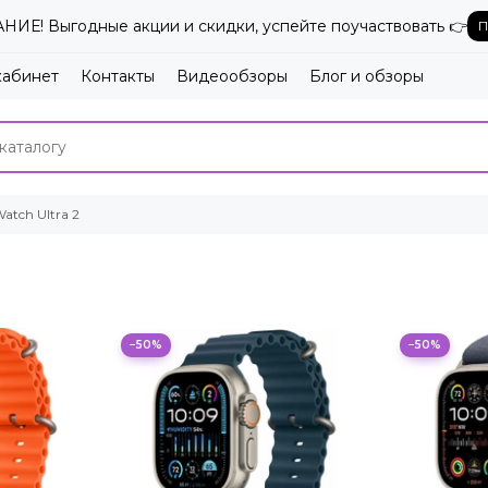
ИЕ! Выгодные акции и скидки, успейте поучаствовать 👉
П
кабинет
Контакты
Видеообзоры
Блог и обзоры
atch Ultra 2
−50%
−50%