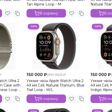
Tan Alpine Loop - M
Natural Tit
L
В корзину
В к
−50%
−50%
150 000 ₽
150 000 ₽
₽
300 000 ₽
tch Ultra 2
Умные часы Apple Watch Ultra 2
Умные часы 
um Case with
49 мм Cell, Natural Titanium, Blue
49 мм Cell, 
nese Loop -
Trail Loop - M/L
Indigo Alpin
В корзину
В к
−50%
−50%