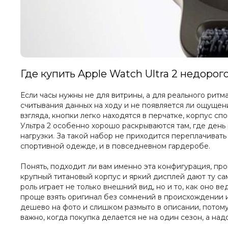
Где купить Apple Watch Ultra 2 недоро
Если часы нужны не для витрины, а для реального ритм
считывания данных на ходу и не появляется ли ощущени
взгляда, кнопки легко находятся в перчатке, корпус с
Ультра 2 особенно хорошо раскрываются там, где день 
нагрузки. За такой набор не приходится переплачивать
спортивной одежде, и в повседневном гардеробе.
Понять, подходит ли вам именно эта конфигурация, про
крупный титановый корпус и яркий дисплей дают ту са
роль играет не только внешний вид, но и то, как оно в
проще взять оригинал без сомнений в происхождении и 
дешево на фото и слишком размыто в описании, потому
важно, когда покупка делается не на один сезон, а надо