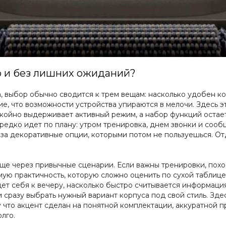
го и без лишних ожиданий?
а, выбор обычно сводится к трем вещам: насколько удобен ко
е, что возможности устройства упираются в мелочи. Здесь эт
покойно выдерживает активный режим, а набор функций остает
редко идет по плану: утром тренировка, днем звонки и сооб
 за декоративные опции, которыми потом не пользуешься. От
ще через привычные сценарии. Если важны тренировки, поход
мую практичность, которую сложно оценить по сухой таблиц
едет себя к вечеру, насколько быстро считывается информаци
сразу выбрать нужный вариант корпуса под свой стиль. Здес
 что акцент сделан на понятной комплектации, аккуратной 
лго.