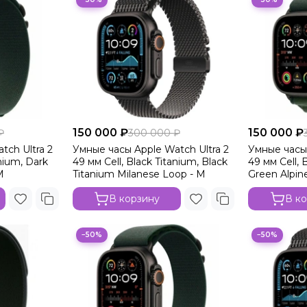
150 000 ₽
150 000 ₽
₽
300 000 ₽
tch Ultra 2
Умные часы Apple Watch Ultra 2
Умные часы 
anium, Dark
49 мм Cell, Black Titanium, Black
49 мм Cell, 
M
Titanium Milanese Loop - M
Green Alpin
В корзину
В к
−50%
−50%