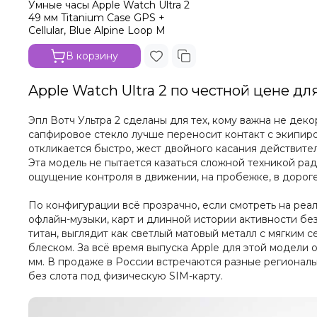
Умные часы Apple Watch Ultra 2
49 мм Titanium Case GPS +
Cellular, Blue Alpine Loop M
В корзину
Apple Watch Ultra 2 по честной цене дл
Эпл Вотч Ультра 2 сделаны для тех, кому важна не дек
сапфировое стекло лучше переносит контакт с экипировк
откликается быстро, жест двойного касания действител
Эта модель не пытается казаться сложной техникой ра
ощущение контроля в движении, на пробежке, в дороге
По конфигурации всё прозрачно, если смотреть на реал
офлайн-музыки, карт и длинной истории активности без 
титан, выглядит как светлый матовый металл с мягким 
блеском. За всё время выпуска Apple для этой модели 
мм. В продаже в России встречаются разные региональны
без слота под физическую SIM-карту.